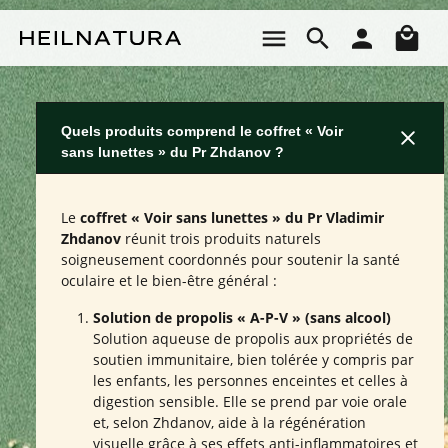
Passer au contenu principal
Le 
Quels produits comprend le coffret « Voir
sans lunettes » du Pr Zhdanov ?
Le
coffret « Voir sans lunettes » du Pr Vladimir
Zhdanov
réunit trois produits naturels
soigneusement coordonnés pour soutenir la santé
oculaire et le bien-être général :
Solution de propolis « A-P-V » (sans alcool)
Solution aqueuse de propolis aux propriétés de
soutien immunitaire, bien tolérée y compris par
les enfants, les personnes enceintes et celles à
digestion sensible. Elle se prend par voie orale
et, selon Zhdanov, aide à la régénération
visuelle grâce à ses effets anti-inflammatoires et