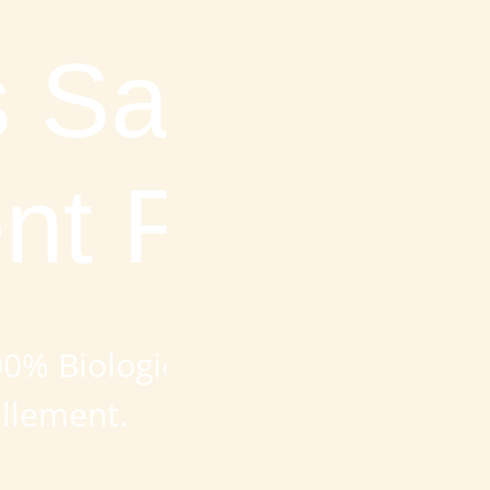
 Saines.
t Faites.
0% Biologiques
ellement.