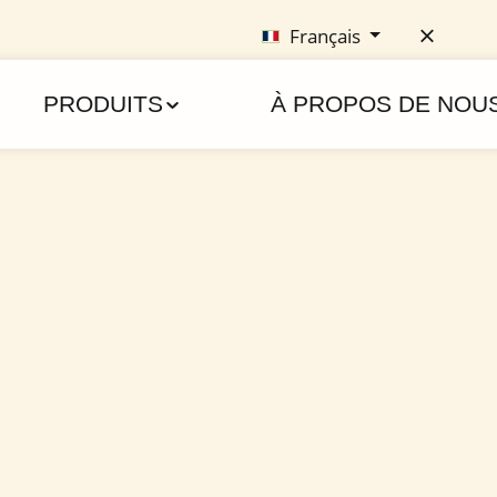
Français
PRODUITS
À PROPOS DE NOU
00% BiologiquesPour Enrichir Votre Vie Naturellement. DÉCOUVRI