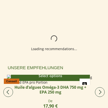
Loading...
Loading recommendations...
Ignorer la galerie de produits
UNSERE EMPFEHLUNGEN
Select options
Conseil
Huile d’algues Oméga-3 DHA 750 mg +
EPA 250 mg
Prix régulier :
De
17,90 €