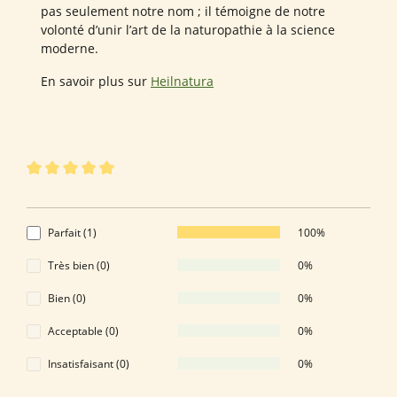
pas seulement notre nom ; il témoigne de notre
volonté d’unir l’art de la naturopathie à la science
moderne.
En savoir plus sur
Heilnatura
1 sur 1 évaluations
Note moyenne de 5 sur 5 étoiles
5 de 5 Étoiles
Parfait (1)
100%
Très bien (0)
0%
Bien (0)
0%
Acceptable (0)
0%
Insatisfaisant (0)
0%