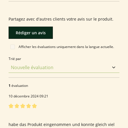
Laissez une évaluation !
Partagez avec d'autres clients votre avis sur le produit.
Rédiger un avis
Afficher les évaluations uniquement dans la langue actuelle.
Trié par
1
évaluation
10 décembre 2024 09:21
Évaluation avec une note de 5 sur 5 étoiles
Bewertung von Günter G.
habe das Produkt eingenommen und konnte gleich viel