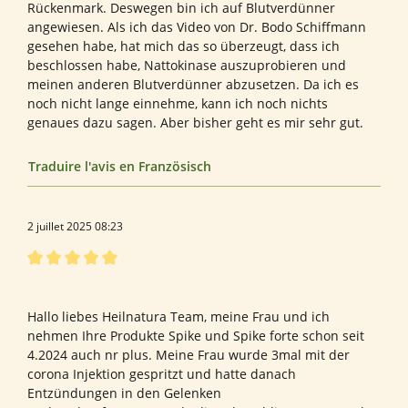
Rückenmark. Deswegen bin ich auf Blutverdünner
angewiesen. Als ich das Video von Dr. Bodo Schiffmann
gesehen habe, hat mich das so überzeugt, dass ich
beschlossen habe, Nattokinase auszuprobieren und
meinen anderen Blutverdünner abzusetzen. Da ich es
noch nicht lange einnehme, kann ich noch nichts
genaues dazu sagen. Aber bisher geht es mir sehr gut.
Traduire l'avis en Französisch
2 juillet 2025 08:23
Évaluation avec une note de 5 sur 5 étoiles
Herr
Hallo liebes Heilnatura Team, meine Frau und ich
nehmen Ihre Produkte Spike und Spike forte schon seit
4.2024 auch nr plus. Meine Frau wurde 3mal mit der
corona Injektion gespritzt und hatte danach
Entzündungen in den Gelenken