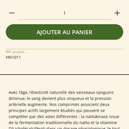
Quantité de produit : Entrez la quantité souhaitée
AJOUTER AU PANIER
Réf. produit :
HN1011
Avec l’âge, l’élasticité naturelle des vaisseaux sanguins
diminue, le sang devient plus visqueux et la pression
artérielle augmente. Nos comprimés associent deux
principes actifs largement étudiés qui peuvent se
compléter par des voies différentes : la nattokinase issue
de la fermentation traditionnelle du natto et la vitamine
D3 (cholécalciférol) dans un dosage physiologique, le tout