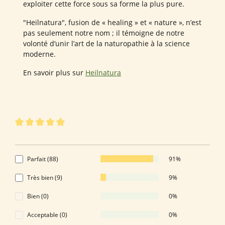
exploiter cette force sous sa forme la plus pure.
"Heilnatura", fusion de « healing » et « nature », n’est
pas seulement notre nom ; il témoigne de notre
volonté d’unir l’art de la naturopathie à la science
moderne.
En savoir plus sur
Heilnatura
97 sur 97 évaluations
Note moyenne de 4.91 sur 5 étoiles
4.91 de 5 Étoiles
Parfait (88)
91%
Très bien (9)
9%
Bien (0)
0%
Acceptable (0)
0%