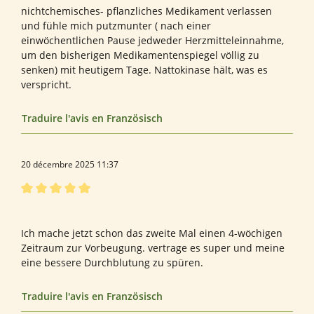
nichtchemisches- pflanzliches Medikament verlassen
und fühle mich putzmunter ( nach einer
einwöchentlichen Pause jedweder Herzmitteleinnahme,
um den bisherigen Medikamentenspiegel völlig zu
senken) mit heutigem Tage. Nattokinase hält, was es
verspricht.
Traduire l'avis en Französisch
20 décembre 2025 11:37
Évaluation avec une note de 5 sur 5 étoiles
Schon 2x gekauft
Ich mache jetzt schon das zweite Mal einen 4-wöchigen
Zeitraum zur Vorbeugung. vertrage es super und meine
eine bessere Durchblutung zu spüren.
Traduire l'avis en Französisch