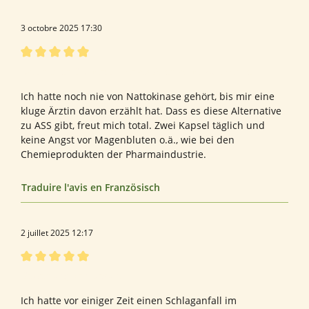
3 octobre 2025 17:30
Évaluation avec une note de 5 sur 5 étoiles
Natürlicher Blutverdünner als Alternative zu Chemie.
Ich hatte noch nie von Nattokinase gehört, bis mir eine
kluge Ärztin davon erzählt hat. Dass es diese Alternative
zu ASS gibt, freut mich total. Zwei Kapsel täglich und
keine Angst vor Magenbluten o.ä., wie bei den
Chemieprodukten der Pharmaindustrie.
Traduire l'avis en Französisch
2 juillet 2025 12:17
Évaluation avec une note de 5 sur 5 étoiles
Bewertung von Ursula P.
Ich hatte vor einiger Zeit einen Schlaganfall im