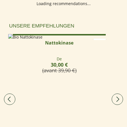
Loading recommendations...
Ignorer la galerie de produits
UNSERE EMPFEHLUNGEN
Select options
Nattokinase
Prix régulier :
De
30,00 €
(avant 39,90 €)