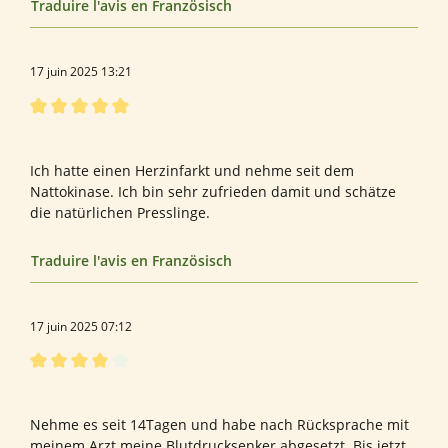
Traduire l'avis en Französisch
17 juin 2025 13:21
Évaluation avec une note de 5 sur 5 étoiles
Bewertung von Elisabeth V.
Ich hatte einen Herzinfarkt und nehme seit dem
Nattokinase. Ich bin sehr zufrieden damit und schätze
die natürlichen Presslinge.
Traduire l'avis en Französisch
17 juin 2025 07:12
Évaluation avec une note de 4 sur 5 étoiles
Versuch zur Blutdrucksenkung
Nehme es seit 14Tagen und habe nach Rücksprache mit
meinem Arzt meine Blutdrucksenker abgesetzt. Bis jetzt,