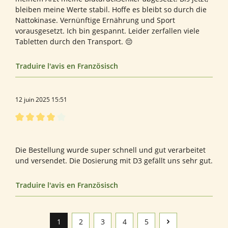
bleiben meine Werte stabil. Hoffe es bleibt so durch die
Nattokinase. Vernünftige Ernährung und Sport
vorausgesetzt. Ich bin gespannt. Leider zerfallen viele
Tabletten durch den Transport. 😔
Traduire l'avis en Französisch
12 juin 2025 15:51
Évaluation avec une note de 4 sur 5 étoiles
Natto + D3
Die Bestellung wurde super schnell und gut verarbeitet
und versendet. Die Dosierung mit D3 gefällt uns sehr gut.
Traduire l'avis en Französisch
1
2
3
4
5
Page
Page
Page
Page
Page