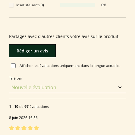
Insatisfaisant (0)
0%
Laissez une évaluation !
Partagez avec d'autres clients votre avis sur le produit.
Rédiger un avis
Afficher les évaluations uniquement dans la langue actuelle.
Trié par
1
-
10
de
97
évaluations
8 juin 2026 16:56
Évaluation avec une note de 5 sur 5 étoiles