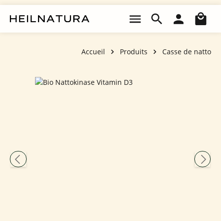
Passer au contenu principal
Le 
Accueil
Produits
Casse de natto
Ignorer la galerie d'images