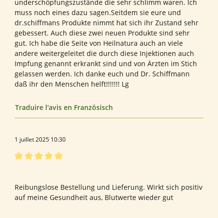
underschöpfungszustände die sehr schlimm waren. Ich
muss noch eines dazu sagen.Seitdem sie eure und
dr.schiffmans Produkte nimmt hat sich ihr Zustand sehr
gebessert. Auch diese zwei neuen Produkte sind sehr
gut. Ich habe die Seite von Heilnatura auch an viele
andere weitergeleitet die durch diese Injektionen auch
Impfung genannt erkrankt sind und von Ärzten im Stich
gelassen werden. Ich danke euch und Dr. Schiffmann
daß ihr den Menschen helft!!!!!!! Lg
Traduire l'avis en Französisch
1 juillet 2025 10:30
Évaluation avec une note de 5 sur 5 étoiles
Empfehlung
Reibungslose Bestellung und Lieferung. Wirkt sich positiv
auf meine Gesundheit aus, Blutwerte wieder gut