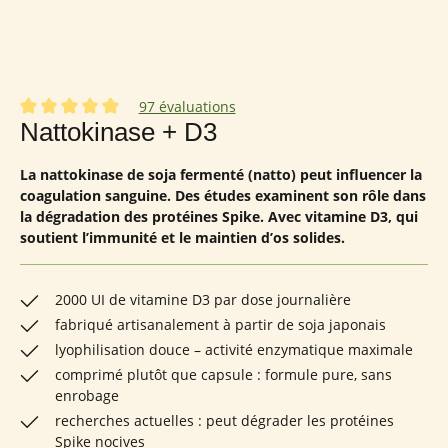
97 évaluations
Note moyenne de 4.91 sur 5 étoiles
Nattokinase + D3
La nattokinase de soja fermenté (natto) peut influencer la
coagulation sanguine. Des études examinent son rôle dans
la dégradation des protéines Spike. Avec vitamine D3, qui
soutient l’immunité et le maintien d’os solides.
2000 UI de vitamine D3 par dose journalière
fabriqué artisanalement à partir de soja japonais
lyophilisation douce – activité enzymatique maximale
comprimé plutôt que capsule : formule pure, sans
enrobage
recherches actuelles : peut dégrader les protéines
Spike nocives