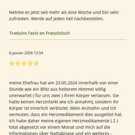
Bewertung von Ruth K.
Nehme es jetzt seit mehr als eine Woche und bin sehr
zufrieden. Werde auf jeden Fall nachbestellen.
Traduire l'avis en Französisch
6 janvier 2026 12:54
Évaluation avec une note de 5 sur 5 étoiles
Dipl.Psych.
meine Ehefrau hat am 23.05.2024 innerhalb von einer
Stunde wie ein Blitz aus heiterem Himmel völlig
unerwartet ( für uns zwei ) ihren Körper verlassen. Sie
hatte keinen Herzinfarkt wie ich annahm), sondern ihr
Körper ist innerlich verblutet. Mein Arztsohn und ich
vermuten, dass ein Herzmedikament dies ausgelöst hat.
Ich habe daher meine eigenen Herzmedikamente ( 2 )
total abgesetzt vor einem Monat und mich auf die
Informationen über Nattokinase und ein weiteres -