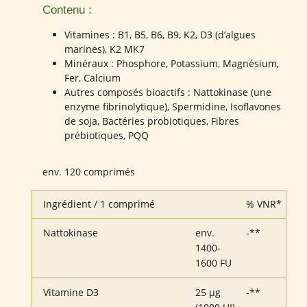
Contenu :
Vitamines : B1, B5, B6, B9, K2, D3 (d’algues
marines), K2 MK7
Minéraux : Phosphore, Potassium, Magnésium,
Fer, Calcium
Autres composés bioactifs : Nattokinase (une
enzyme fibrinolytique), Spermidine, Isoflavones
de soja, Bactéries probiotiques, Fibres
prébiotiques, PQQ
env. 120 comprimés
Ingrédient / 1 comprimé
% VNR*
Nattokinase
env.
-**
1400-
1600 FU
Vitamine D3
25 µg
-**