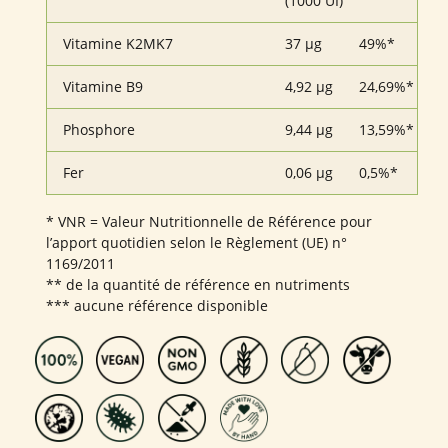
(1000 UI)
Vitamine K2MK7
37 µg
49%*
Vitamine B9
4,92 µg
24,69%*
Phosphore
9,44 µg
13,59%*
Fer
0,06 µg
0,5%*
* VNR = Valeur Nutritionnelle de Référence pour
l’apport quotidien selon le Règlement (UE) n°
1169/2011
** de la quantité de référence en nutriments
*** aucune référence disponible