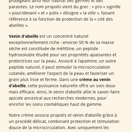
protégeant ainsi leur habitat des germes et des
parasites. Le nom propolis vient du grec : « pro » signifie
« pour/devant » et « polis » désigne « la ville », faisant
référence à sa fonction de protection de la « cité des
abeilles ».
Venin d’abeille
est un concentré naturel
exceptionnellement riche : environ 50 % de sa masse
sèche est constituée de mélittine, un peptide
hydrosoluble étudié pour ses propriétés apaisantes et
protectrices sur la peau. Associé à l’apamine, un autre
peptide naturel, il peut stimuler la microcirculation
cutanée, améliorer l’aspect de la peau et favoriser un
grain plus lisse et ferme. Dans une
crème au venin
d’abeille
, cette puissance naturelle offre un soin doux
mais efficace. Ainsi, le venin d’abeille allie le savoir-faire
apicole ancestral aux recherches modernes, pour
enrichir les soins cosmétiques haut de gamme.
Notre crème associe propolis et venin d’abeille grâce à
un procédé délicat, combinant protection et stimulation
douce de la microcirculation. Avec uniquement les