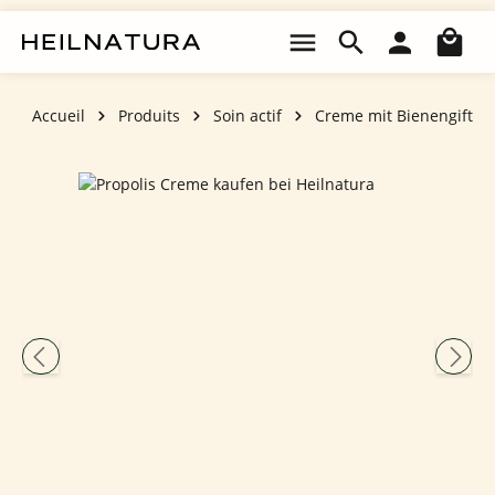
Passer au contenu principal
Le 
Accueil
Produits
Soin actif
Creme mit Bienengift
Ignorer la galerie d'images