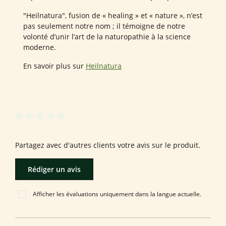
"Heilnatura", fusion de « healing » et « nature », n’est
pas seulement notre nom ; il témoigne de notre
volonté d’unir l’art de la naturopathie à la science
moderne.
En savoir plus sur
Heilnatura
0 sur 0 évaluations
Note moyenne de 0 sur 5 étoiles
Laissez une évaluation !
Partagez avec d'autres clients votre avis sur le produit.
Rédiger un avis
Afficher les évaluations uniquement dans la langue actuelle.