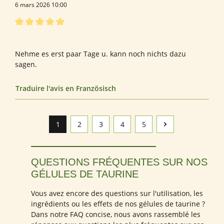
6 mars 2026 10:00
Évaluation avec une note de 5 sur 5 étoiles
Bewertung von Julia S.
Nehme es erst paar Tage u. kann noch nichts dazu
sagen.
Traduire l'avis en Französisch
1
2
3
4
5
Page
Page
Page
Page
Page
QUESTIONS FRÉQUENTES SUR NOS
GÉLULES DE TAURINE
Vous avez encore des questions sur l'utilisation, les
ingrédients ou les effets de nos gélules de taurine ?
Dans notre FAQ concise, nous avons rassemblé les