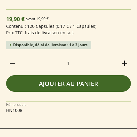
Prix régulier :
19,90 €
avant 19,90 €
Contenu :
120 Capsules
(0,17 € / 1 Capsules)
Prix TTC, frais de livraison en sus
Disponible, délai de livraison : 1 à 3 jours
Quantité de produit : Entrez la quantité souhaitée
AJOUTER AU PANIER
Réf. produit :
HN1008