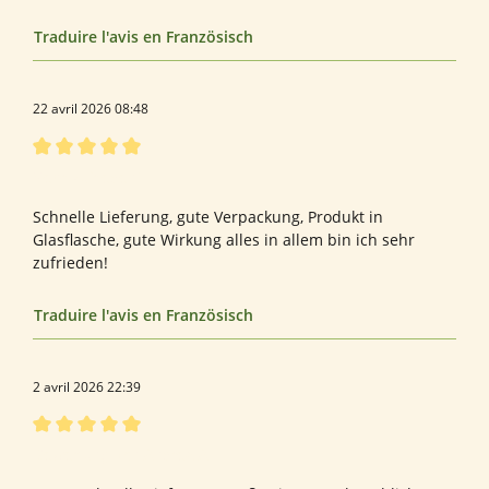
Traduire l'avis en Französisch
22 avril 2026 08:48
Évaluation avec une note de 5 sur 5 étoiles
Sehr zufrieden!
Schnelle Lieferung, gute Verpackung, Produkt in
Glasflasche, gute Wirkung alles in allem bin ich sehr
zufrieden!
Traduire l'avis en Französisch
2 avril 2026 22:39
Évaluation avec une note de 5 sur 5 étoiles
Bewertung von Andrea A.