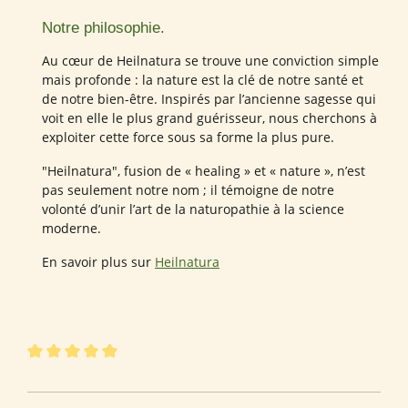
Notre philosophie.
Au cœur de Heilnatura se trouve une conviction simple
mais profonde : la nature est la clé de notre santé et
de notre bien-être. Inspirés par l’ancienne sagesse qui
voit en elle le plus grand guérisseur, nous cherchons à
exploiter cette force sous sa forme la plus pure.
"Heilnatura", fusion de « healing » et « nature », n’est
pas seulement notre nom ; il témoigne de notre
volonté d’unir l’art de la naturopathie à la science
moderne.
En savoir plus sur
Heilnatura
90 sur 90 évaluations
Note moyenne de 4.94 sur 5 étoiles
4.94 de 5 Étoiles