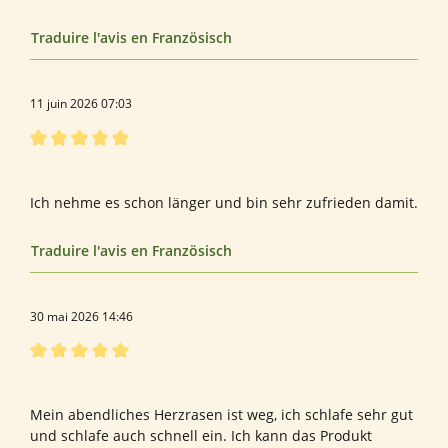
Traduire l'avis en Französisch
11 juin 2026 07:03
Évaluation avec une note de 5 sur 5 étoiles
sehr zufrieden
Ich nehme es schon länger und bin sehr zufrieden damit.
Traduire l'avis en Französisch
30 mai 2026 14:46
Évaluation avec une note de 5 sur 5 étoiles
Taurin
Mein abendliches Herzrasen ist weg, ich schlafe sehr gut
und schlafe auch schnell ein. Ich kann das Produkt