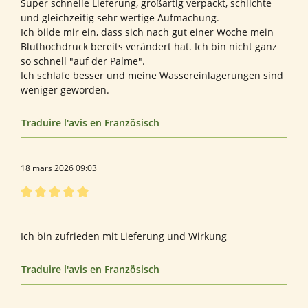
Super schnelle Lieferung, großartig verpackt, schlichte
und gleichzeitig sehr wertige Aufmachung.
Ich bilde mir ein, dass sich nach gut einer Woche mein
Bluthochdruck bereits verändert hat. Ich bin nicht ganz
so schnell "auf der Palme".
Ich schlafe besser und meine Wassereinlagerungen sind
weniger geworden.
Traduire l'avis en Französisch
18 mars 2026 09:03
Évaluation avec une note de 5 sur 5 étoiles
Taurin
Ich bin zufrieden mit Lieferung und Wirkung
Traduire l'avis en Französisch