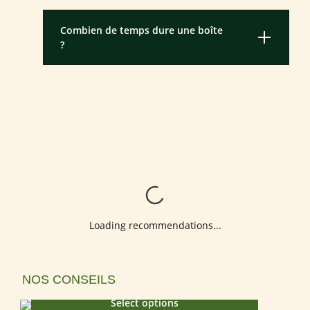
Combien de temps dure une boîte
?
Loading...
Loading recommendations...
Ignorer la galerie de produits
NOS CONSEILS
Select options