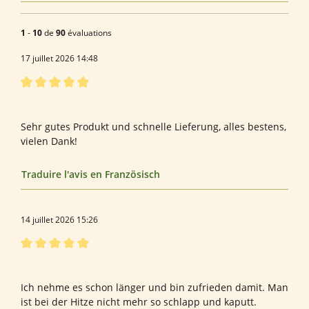
1
-
10
de
90
évaluations
17 juillet 2026 14:48
Évaluation avec une note de 5 sur 5 étoiles
Bewertung von Annette A.
Sehr gutes Produkt und schnelle Lieferung, alles bestens,
vielen Dank!
Traduire l'avis en Französisch
14 juillet 2026 15:26
Évaluation avec une note de 5 sur 5 étoiles
Taurin
Ich nehme es schon länger und bin zufrieden damit. Man
ist bei der Hitze nicht mehr so schlapp und kaputt.