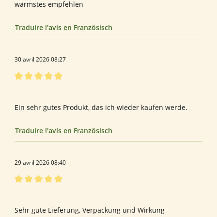
wärmstes empfehlen
Traduire l'avis en Französisch
30 avril 2026 08:27
Évaluation avec une note de 5 sur 5 étoiles
Produkterfahrung
Ein sehr gutes Produkt, das ich wieder kaufen werde.
Traduire l'avis en Französisch
29 avril 2026 08:40
Évaluation avec une note de 5 sur 5 étoiles
F r a u
Sehr gute Lieferung, Verpackung und Wirkung