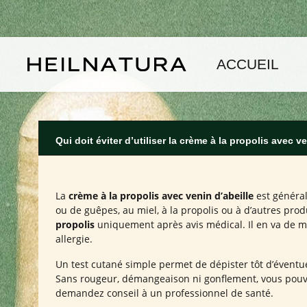
asser au contenu principal
Passer à la navigation principale
ACCUEIL
Qui doit éviter d’utiliser la crème à la propolis avec v
La
crème à la propolis avec venin d’abeille
est général
ou de guêpes, au miel, à la propolis ou à d’autres pro
propolis
uniquement après avis médical. Il en va de mê
allergie.
Un test cutané simple permet de dépister tôt d’éventue
Sans rougeur, démangeaison ni gonflement, vous pouvez 
demandez conseil à un professionnel de santé.