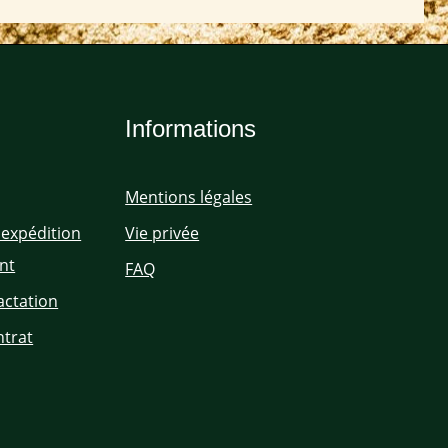
Informations
Mentions légales
'expédition
Vie privée
nt
FAQ
actation
ntrat