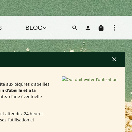
Le pani
S
BLOG
ité aux piqûres d’abeilles
n d’abeille et à la
utez d’une éventuelle
 et attendez 24 heures.
z l’utilisation et