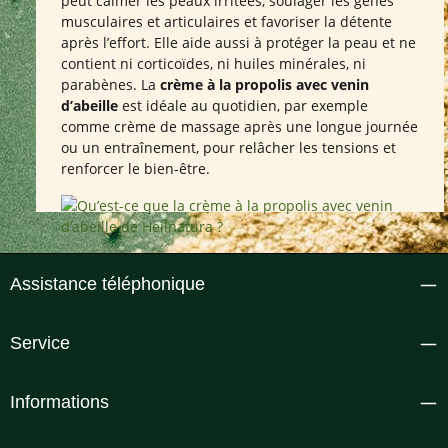
peut calmer les peaux irritées, soulager les gênes
musculaires et articulaires et favoriser la détente
après l’effort. Elle aide aussi à protéger la peau et ne
contient ni corticoïdes, ni huiles minérales, ni
parabènes. La
crème à la propolis avec venin
d’abeille
est idéale au quotidien, par exemple
comme crème de massage après une longue journée
ou un entraînement, pour relâcher les tensions et
renforcer le bien-être.
Assistance téléphonique
Service
Informations