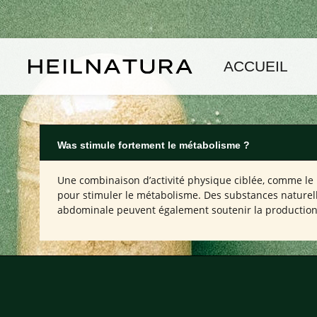
asser au contenu principal
Passer à la navigation principale
ACCUEIL
Was stimule fortement le métabolisme ?
Une combinaison d’activité physique ciblée, comme le H
pour stimuler le métabolisme. Des substances naturelle
abdominale peuvent également soutenir la production 