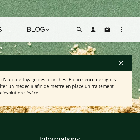
Le pani
S
BLOG
el d'auto-nettoyage des bronches. En présence de signes
sulter un médecin afin de mettre en place un traitement
'évolution sévère.
Informations