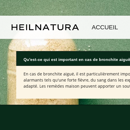
asser au contenu principal
Passer à la navigation principale
ACCUEIL
Qu'est-ce qui est important en cas de bronchite aigu
En cas de bronchite aiguë, il est particulièrement im
alarmants tels qu'une forte fièvre, du sang dans les e
adapté. Les remèdes maison peuvent apporter un souti