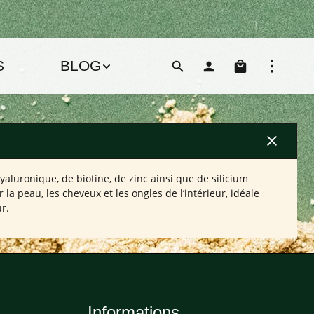
Le pani
S
BLOG
luronique, de biotine, de zinc ainsi que de silicium
a peau, les cheveux et les ongles de l’intérieur, idéale
r.
Informations