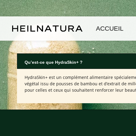
asser au contenu principal
Passer à la navigation principale
ACCUEIL
Qu’est-ce que HydraSkin+ ?
HydraSkin+ est un complément alimentaire spécialement
végétal issu de pousses de bambou et d’extrait de mill
pour celles et ceux qui souhaitent renforcer leur beau