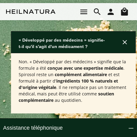
Passer au contenu principal
Le 
« Développé par des médecins » signifie-
t-il qu'il s'agit d'un médicament ?
Non. « Développé par des médecins » signifie que la
formule a été
conçue avec une expertise médicale
.
Spirosol reste un
complément alimentaire
et est
formulé à partir d'
ingrédients 100 % naturels et
d'origine végétale
. Il ne remplace pas un traitement
médical, mais peut être utilisé comme
soutien
complémentaire
au quotidien.
Assistance téléphonique