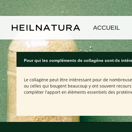
asser au contenu principal
Passer à la navigation principale
ACCUEIL
Pour qui les compléments de collagène sont-ils intér
Le collagène peut être intéressant pour de nombreuses
ou celles qui bougent beaucoup y ont souvent recours. 
compléter l'apport en éléments essentiels des protéin