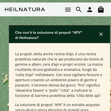
Passa al contenuto principale
Il 
Che cos’è la soluzione di propoli “APV”
di Heilnatura?
La propoli, detta anche resina d’api, è una resina
protettiva naturale che le api producono da resine di
gemme e alberi, cera d’api e propri enzimi. La massa
risultante, bruno-giallastra e aromatica, funge da
“colla d’api” nell’alveare. Con essa sigillano fessure e
aperture creando un ambiente povero di germi e
parassiti. Il termine deriva dal greco. “Pro” significa
“davanti/a favore” e “polis” “città”, a indicare la
funzione di barriera protettiva della “città delle api”.
La soluzione di propoli “APV” è un estratto acquoso
senza alcol e senza glicerina di propoli pura,