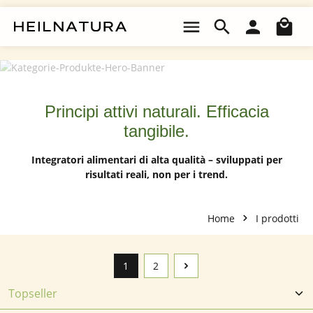
Passa al contenuto principale
Il 
Principi attivi naturali. Efficacia
tangibile.
Integratori alimentari di alta qualità – sviluppati per
risultati reali, non per i trend.
Home
I prodotti
1
2
Pagina
Pagina