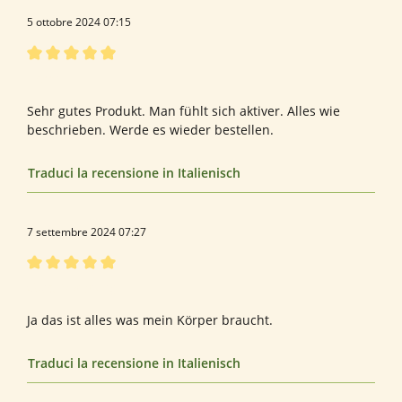
5 ottobre 2024 07:15
Recensione con valutazione di 5 su 5 stelle
Herrn
Sehr gutes Produkt. Man fühlt sich aktiver. Alles wie
beschrieben. Werde es wieder bestellen.
Traduci la recensione in Italienisch
7 settembre 2024 07:27
Recensione con valutazione di 5 su 5 stelle
Gute Mischung
Ja das ist alles was mein Körper braucht.
Traduci la recensione in Italienisch