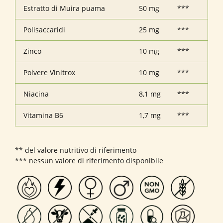
Estratto di Muira puama
50 mg
***
Polisaccaridi
25 mg
***
Zinco
10 mg
***
Polvere Vinitrox
10 mg
***
Niacina
8,1 mg
***
Vitamina B6
1,7 mg
***
** del valore nutritivo di riferimento
*** nessun valore di riferimento disponibile