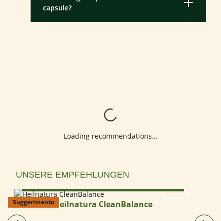
capsule?
Loading...
Loading recommendations...
Salta la galleria dei prodotti
UNSERE EMPFEHLUNGEN
Select options
Suggerimento
Heilnatura CleanBalance