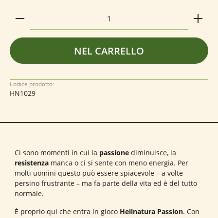
Quantità del prodotto: inserisci la quantità deside
NEL CARRELLO
Codice prodotto:
HN1029
Ci sono momenti in cui la
passione
diminuisce, la
resistenza
manca o ci si sente con meno energia. Per
molti uomini questo può essere spiacevole – a volte
persino frustrante – ma fa parte della vita ed è del tutto
normale.
È proprio qui che entra in gioco
Heilnatura Passion
. Con