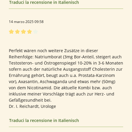
Traduci la recensione in Italienisch
14 marzo 2025 09:58
Recensione con valutazione di 4 su 5 stelle
Sehr gute Zusammenstellung
Perfekt wären noch weitere Zusätze in dieser
Reihenfolge: Natriumborat (3mg Bor-Anteil, steigert auch
Testosteron- und Östrogenspiegel 10-20% in 3-6 Monaten
sofern auch der natürliche Ausgangsstoff Cholesterin zur
Ernährung gehört, beugt auch u.a. Prostata-Karzinom
vor), Axasantin, Aschwaganda und etwas mehr (50mg)
von dem Nicotinamid. Die aktuelle Kombi bzw. auch
inklusive meiner Vorschläge trägt auch zur Herz- und
Gefäßgesundheit bei.
Dr. I. Reichardt, Urologe
Traduci la recensione in Italienisch