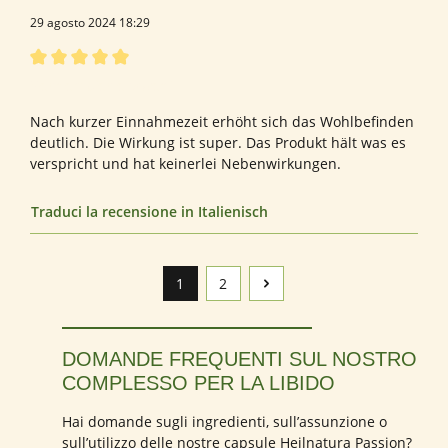
29 agosto 2024 18:29
Recensione con valutazione di 5 su 5 stelle
Sehr empfehlenswert!
Nach kurzer Einnahmezeit erhöht sich das Wohlbefinden
deutlich. Die Wirkung ist super. Das Produkt hält was es
verspricht und hat keinerlei Nebenwirkungen.
Traduci la recensione in Italienisch
1
2
Pagina
Pagina
DOMANDE FREQUENTI SUL NOSTRO
COMPLESSO PER LA LIBIDO
Hai domande sugli ingredienti, sull’assunzione o
sull’utilizzo delle nostre capsule Heilnatura Passion?