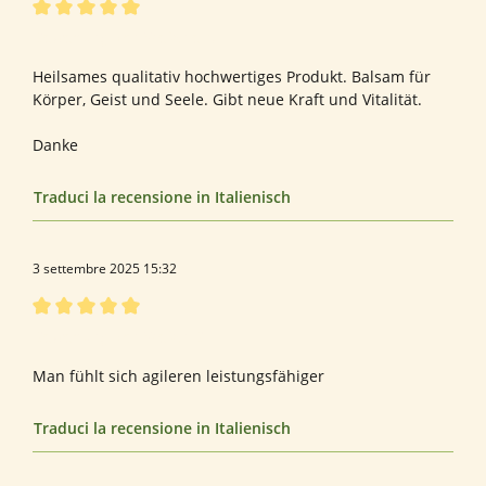
Recensione con valutazione di 5 su 5 stelle
Bewertung von Stefanie N.
Heilsames qualitativ hochwertiges Produkt. Balsam für
Körper, Geist und Seele. Gibt neue Kraft und Vitalität.
Danke
Traduci la recensione in Italienisch
3 settembre 2025 15:32
Recensione con valutazione di 5 su 5 stelle
Bewertung von Stefan B.
Man fühlt sich agileren leistungsfähiger
Traduci la recensione in Italienisch