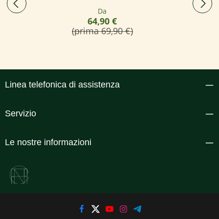
Prezzo normale:
Da
64,90 €
(prima 69,90 €)
Linea telefonica di assistenza
Servizio
Le nostre informazioni