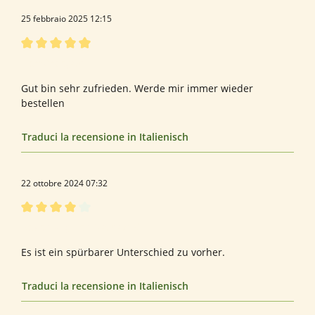
25 febbraio 2025 12:15
Recensione con valutazione di 5 su 5 stelle
Herr Arbogast
Gut bin sehr zufrieden. Werde mir immer wieder
bestellen
Traduci la recensione in Italienisch
22 ottobre 2024 07:32
Recensione con valutazione di 4 su 5 stelle
Bewertung von Mathias R.
Es ist ein spürbarer Unterschied zu vorher.
Traduci la recensione in Italienisch