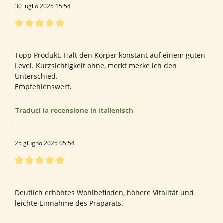
30 luglio 2025 15:54
Recensione con valutazione di 5 su 5 stelle
Bewertung von Olaf S.
Topp Produkt. Hält den Körper konstant auf einem guten
Level. Kurzsichtigkeit ohne, merkt merke ich den
Unterschied.
Empfehlenswert.
Traduci la recensione in Italienisch
25 giugno 2025 05:54
Recensione con valutazione di 5 su 5 stelle
Bewertung von Ali B.
Deutlich erhöhtes Wohlbefinden, höhere Vitalität und
leichte Einnahme des Präparats.