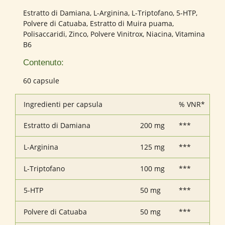
Estratto di Damiana, L-Arginina, L-Triptofano, 5-HTP,
Polvere di Catuaba, Estratto di Muira puama,
Polisaccaridi, Zinco, Polvere Vinitrox, Niacina, Vitamina
B6
Contenuto:
60 capsule
Ingredienti per capsula
% VNR*
Estratto di Damiana
200 mg
***
L-Arginina
125 mg
***
L-Triptofano
100 mg
***
5-HTP
50 mg
***
Polvere di Catuaba
50 mg
***