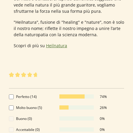
vede nella natura il più grande guaritore, vogliamo
sfruttarne la forza nella sua forma più pura.
"Heilnatura", fusione di "healing" e "nature", non è solo
il nostro nome; riflette il nostro impegno a unire l’arte
della naturopatia con la scienza moderna.
Scopri di più su
Heilnatura
19 di 19 valutazioni
Valutazione media di 4.74 su 5 stelle
4.74 di 5 Stelle
Perfetto (14)
74%
Molto buono (5)
26%
Buono (0)
0%
Accettabile (0)
0%