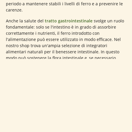
periodo a mantenere stabili i livelli di ferro e a prevenire le
carenze.
Anche la salute del
tratto gastrointestinale
svolge un ruolo
fondamentale: solo se l'intestino è in grado di assorbire
correttamente i nutrienti, il ferro introdotto con
l'alimentazione può essere utilizzato in modo efficace. Nel
nostro shop trova un'ampia selezione di integratori
alimentari naturali per il benessere intestinale. In questo
modo può sostenere la flora intestinale e, se necessario,
favorire anche l'assorbimento del ferro.
Alimenti ricchi di ferro: un apporto naturale
Un'alimentazione varia è un modo efficace per coprire il
fabbisogno di ferro nel lungo periodo. È possibile assumere
il ferro sia da alimenti di origine vegetale sia da quelli di
origine animale. Di seguito trova una panoramica dei
principali alimenti ricchi di ferro e del loro contenuto di
ferro: