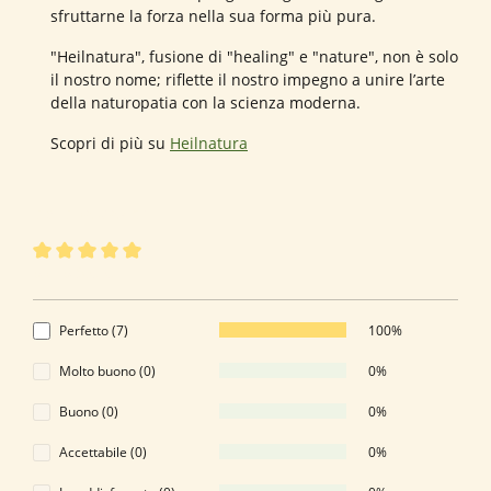
sfruttarne la forza nella sua forma più pura.
"Heilnatura", fusione di "healing" e "nature", non è solo
il nostro nome; riflette il nostro impegno a unire l’arte
della naturopatia con la scienza moderna.
Scopri di più su
Heilnatura
7 di 7 valutazioni
Valutazione media di 5 su 5 stelle
5 di 5 Stelle
Perfetto (7)
100%
Molto buono (0)
0%
Buono (0)
0%
Accettabile (0)
0%