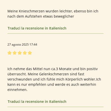
Recensione con valutazione di 5 su 5 stelle
Positive Wirkung
Meine Knieschmerzen wurden leichter, ebenso bin ich
nach dem Aufstehen etwas beweglicher
Traduci la recensione in Italienisch
27 agosto 2025 17:44
Recensione con valutazione di 5 su 5 stelle
Bewertung mit 5 von 5 Sternen Perfekt
Ich nehme das Mittel nun ca.3 Monate und bin positiv
überrascht. Meine Gelenkschmerzen sind fast
verschwunden und ich fühle mich Körperlich wohler.Ich
kann es nur empfehlen und werde es auch weiterhin
einnehmen.
Traduci la recensione in Italienisch