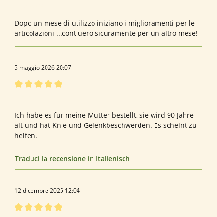
Recensione con valutazione di 5 su 5 stelle
Hydravital
Dopo un mese di utilizzo iniziano i miglioramenti per le
articolazioni ...contiuerò sicuramente per un altro mese!
5 maggio 2026 20:07
Recensione con valutazione di 5 su 5 stelle
Klose
Ich habe es für meine Mutter bestellt, sie wird 90 Jahre
alt und hat Knie und Gelenkbeschwerden. Es scheint zu
helfen.
Traduci la recensione in Italienisch
12 dicembre 2025 12:04