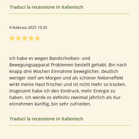
Traduci la recensione in Italienisch
6 febbraio 2025 10:33
Recensione con valutazione di 5 su 5 stelle
xxxxx
Ich habe es wegen Bandscheiben- und
Bewegungsapparat Problemen bestellt gehabt. Bin nach
knapp drei Wochen Einnahme beweglicher, deutlich
weniger steif am Morgen und als schöner Nebeneffekt
wirkt meine Haut frischer und ist nicht mehr so trocken.
Insgesamt habe ich den Eindruck, mehr Energie zu
haben. ich werde es definitiv zweimal jährlich als Kur
einnehmen künftig, bin sehr zufrieden.
Traduci la recensione in Italienisch