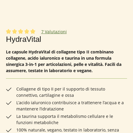
7 Valutazioni
Valutazione media di 5 su 5 stelle
HydraVital
Le capsule HydraVital di collagene tipo II combinano
collagene, acido ialuronico e taurina in una formula
sinergica 3-in-1 per articolazioni, pelle e vitalità. Facili da
assumere, testate in laboratorio e vegane.
Collagene di tipo II per il supporto di tessuto
connettivo, cartilagine e ossa
L’acido ialuronico contribuisce a trattenere l’acqua e a
mantenere l’idratazione
La taurina supporta il metabolismo cellulare e le
funzioni metaboliche
100% naturale, vegano, testato in laboratorio, senza