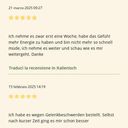
21 marzo 2025 09:27
Recensione con valutazione di 5 su 5 stelle
Bewertung von Angela H.
Ich nehme es zwar erst eine Woche, habe das Gefühl
mehr Energie zu haben und bin nicht mehr so schnell
müde, ich nehme es weiter und schau wie es mir
weitergeht. Danke
Traduci la recensione in Italienisch
15 febbraio 2025 14:19
Recensione con valutazione di 5 su 5 stelle
Frau
Ich habe es wegen Gelenkbeschwerden bestellt. Selbst
nach kurzer Zeit ging es mir schon besser