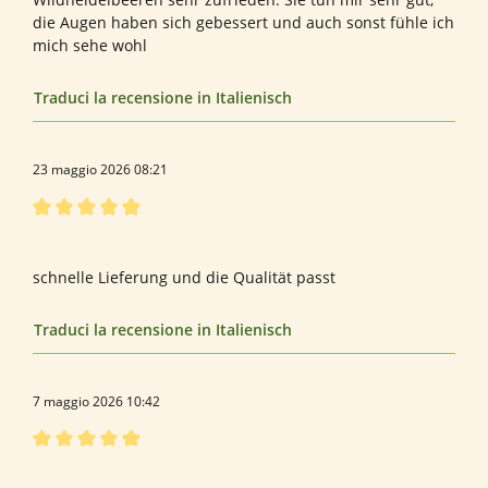
die Augen haben sich gebessert und auch sonst fühle ich
mich sehe wohl
Traduci la recensione in Italienisch
23 maggio 2026 08:21
Recensione con valutazione di 5 su 5 stelle
Bewertung von andreas s.
schnelle Lieferung und die Qualität passt
Traduci la recensione in Italienisch
7 maggio 2026 10:42
Recensione con valutazione di 5 su 5 stelle
Bewertung von Daniela H.