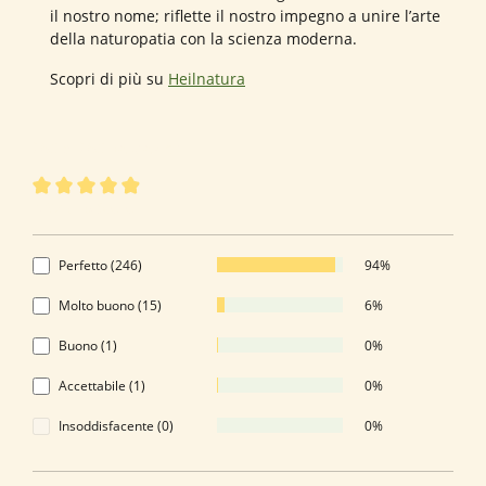
il nostro nome; riflette il nostro impegno a unire l’arte
della naturopatia con la scienza moderna.
Scopri di più su
Heilnatura
263 di 263 valutazioni
Valutazione media di 4.92 su 5 stelle
4.92 di 5 Stelle
Perfetto (246)
94%
Molto buono (15)
6%
Buono (1)
0%
Accettabile (1)
0%
Insoddisfacente (0)
0%