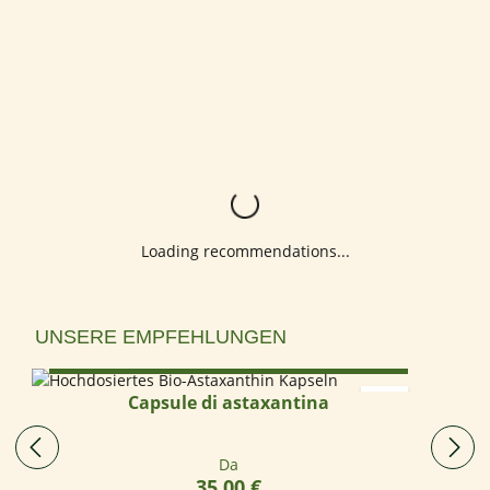
Loading...
Loading recommendations...
Salta la galleria dei prodotti
UNSERE EMPFEHLUNGEN
Select options
Capsule di astaxantina
Prezzo normale:
Da
35,00 €