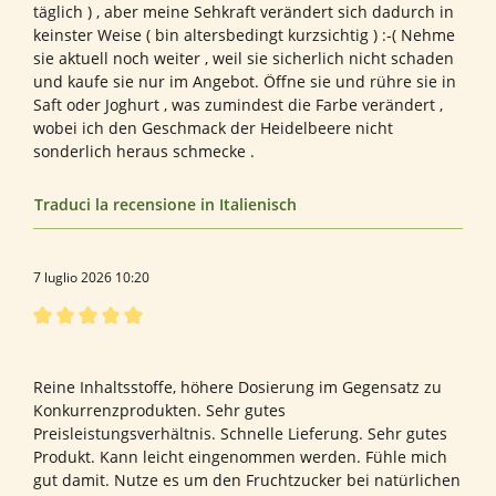
täglich ) , aber meine Sehkraft verändert sich dadurch in
keinster Weise ( bin altersbedingt kurzsichtig ) :-( Nehme
sie aktuell noch weiter , weil sie sicherlich nicht schaden
und kaufe sie nur im Angebot. Öffne sie und rühre sie in
Saft oder Joghurt , was zumindest die Farbe verändert ,
wobei ich den Geschmack der Heidelbeere nicht
sonderlich heraus schmecke .
Traduci la recensione in Italienisch
7 luglio 2026 10:20
Recensione con valutazione di 5 su 5 stelle
Alles Bestens! Super Produkt!
Reine Inhaltsstoffe, höhere Dosierung im Gegensatz zu
Konkurrenzprodukten. Sehr gutes
Preisleistungsverhältnis. Schnelle Lieferung. Sehr gutes
Produkt. Kann leicht eingenommen werden. Fühle mich
gut damit. Nutze es um den Fruchtzucker bei natürlichen