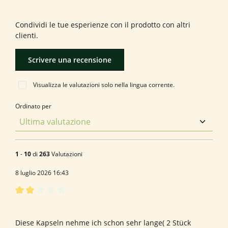
Formula una valutazione!
Condividi le tue esperienze con il prodotto con altri
clienti.
Scrivere una recensione
Visualizza le valutazioni solo nella lingua corrente.
Ordinato per
1
-
10
di
263
Valutazioni
8 luglio 2026 16:43
Recensione con valutazione di 2 su 5 stelle
Bewertung von Susanne B.
Diese Kapseln nehme ich schon sehr lange( 2 Stück