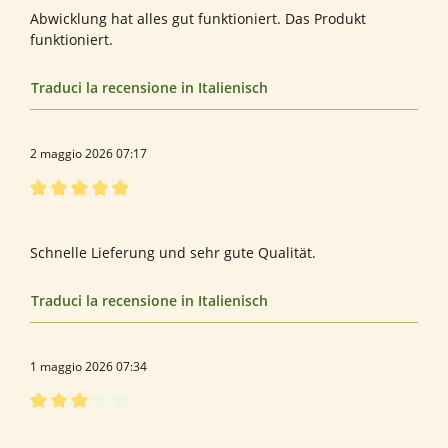
Abwicklung hat alles gut funktioniert. Das Produkt
funktioniert.
Traduci la recensione in Italienisch
2 maggio 2026 07:17
Recensione con valutazione di 5 su 5 stelle
Gute Qualität
Schnelle Lieferung und sehr gute Qualität.
Traduci la recensione in Italienisch
1 maggio 2026 07:34
Recensione con valutazione di 3 su 5 stelle
Bewertung von Han P.