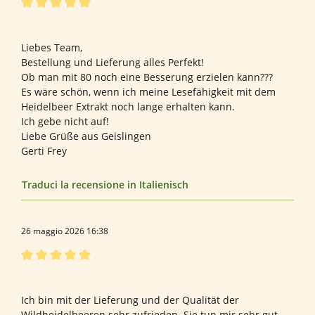
Recensione con valutazione di 5 su 5 stelle
Bewertung von Gerti F.
Liebes Team,
Bestellung und Lieferung alles Perfekt!
Ob man mit 80 noch eine Besserung erzielen kann???
Es wäre schön, wenn ich meine Lesefähigkeit mit dem
Heidelbeer Extrakt noch lange erhalten kann.
Ich gebe nicht auf!
Liebe Grüße aus Geislingen
Gerti Frey
Traduci la recensione in Italienisch
26 maggio 2026 16:38
Recensione con valutazione di 5 su 5 stelle
Wildheidelbeeren
Ich bin mit der Lieferung und der Qualität der
Wildheidelbeeren sehr zufrieden. Sie tun mir sehr gut,