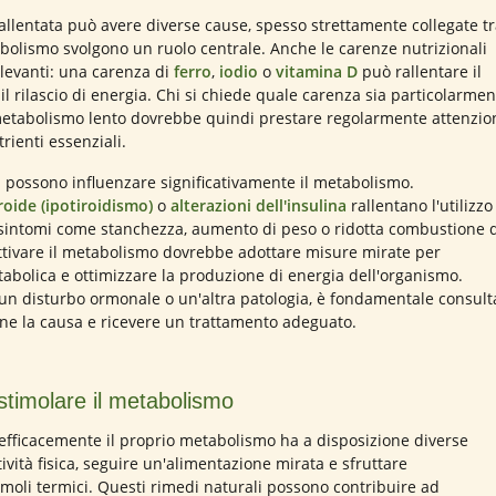
rallentata può avere diverse cause, spesso strettamente collegate t
tabolismo svolgono un ruolo centrale. Anche le carenze nutrizionali
levanti: una carenza di
ferro
,
iodio
o
vitamina D
può rallentare il
il rilascio di energia. Chi si chiede quale carenza sia particolarmen
metabolismo lento dovrebbe quindi prestare regolarmente attenzio
trienti essenziali.
i possono influenzare significativamente il metabolismo.
roide (ipotiroidismo)
o
alterazioni dell'insulina
rallentano l'utilizzo
 sintomi come stanchezza, aumento di peso o ridotta combustione 
attivare il metabolismo dovrebbe adottare misure mirate per
tabolica e ottimizzare la produzione di energia dell'organismo.
a un disturbo ormonale o un'altra patologia, è fondamentale consult
ne la causa e ricevere un trattamento adeguato.
 stimolare il metabolismo
efficacemente il proprio metabolismo ha a disposizione diverse
ttività fisica, seguire un'alimentazione mirata e sfruttare
moli termici. Questi rimedi naturali possono contribuire ad