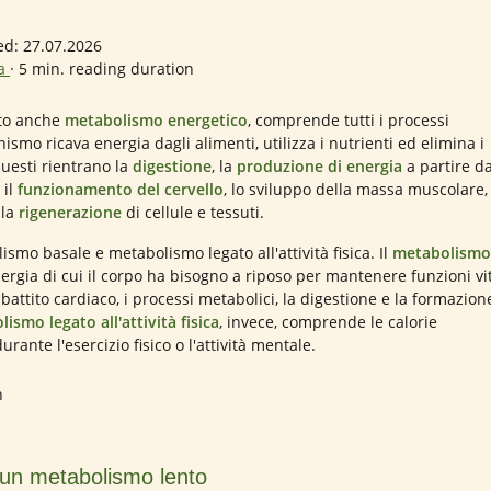
ed: 27.07.2026
ia
·
5 min. reading duration
ato anche
metabolismo energetico
, comprende tutti i processi
nismo ricava energia dagli alimenti, utilizza i nutrienti ed elimina i
questi rientrano la
digestione
, la
produzione di energia
a partire d
 il
funzionamento del cervello
, lo sviluppo della massa muscolare,
 la
rigenerazione
di cellule e tessuti.
ismo basale e metabolismo legato all'attività fisica. Il
metabolismo
rgia di cui il corpo ha bisogno a riposo per mantenere funzioni vit
 battito cardiaco, i processi metabolici, la digestione e la formazion
ismo legato all'attività fisica
, invece, comprende le calorie
ante l'esercizio fisico o l'attività mentale.
i un metabolismo lento