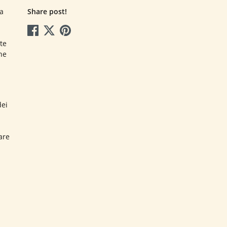
ra
Share post!
te
ne
dei
are