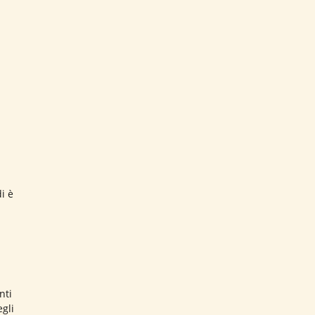
i è
nti
gli