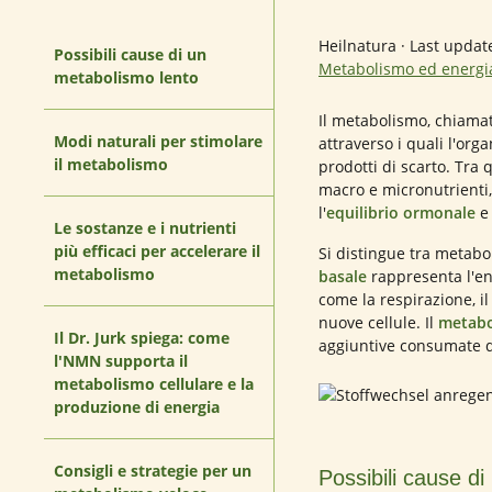
Heilnatura
·
Last updat
Possibili cause di un
Metabolismo ed energ
metabolismo lento
Il metabolismo, chiam
Modi naturali per stimolare
attraverso i quali l'orga
il metabolismo
prodotti di scarto. Tra 
macro e micronutrienti,
l'
equilibrio ormonale
e
Le sostanze e i nutrienti
più efficaci per accelerare il
Si distingue tra metabol
metabolismo
basale
rappresenta l'ene
come la respirazione, il
nuove cellule. Il
metabol
Il Dr. Jurk spiega: come
aggiuntive consumate dur
l'NMN supporta il
metabolismo cellulare e la
produzione di energia
Consigli e strategie per un
Possibili cause d