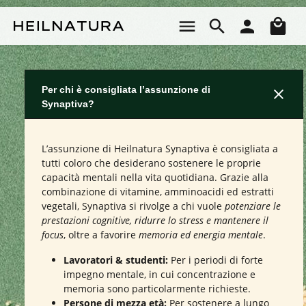
Passa al contenuto principale
Il 
Per chi è consigliata l’assunzione di
Synaptiva?
L’assunzione di Heilnatura Synaptiva è consigliata a
tutti coloro che desiderano sostenere le proprie
capacità mentali nella vita quotidiana. Grazie alla
combinazione di vitamine, amminoacidi ed estratti
vegetali, Synaptiva si rivolge a chi vuole
potenziare le
prestazioni cognitive, ridurre lo stress e mantenere il
focus
, oltre a favorire
memoria ed energia mentale
.
Lavoratori & studenti:
Per i periodi di forte
impegno mentale, in cui concentrazione e
memoria sono particolarmente richieste.
Persone di mezza età:
Per sostenere a lungo