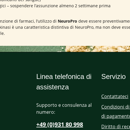
rgici – sospendere l’assunzione almeno 2 settimane prima
zione di farmaci, l’utilizzo di
NeuroPro
deve essere preventivame
inasi è una caratteristica distintiva di NeuroPro, ma non deve ess
le.
Linea telefonica di
Servizio
assistenza
Contattateci
Supporto e consulenza al
Condizioni di
numero:
di pagament
+49 (0)931 80 998
Diritto di re