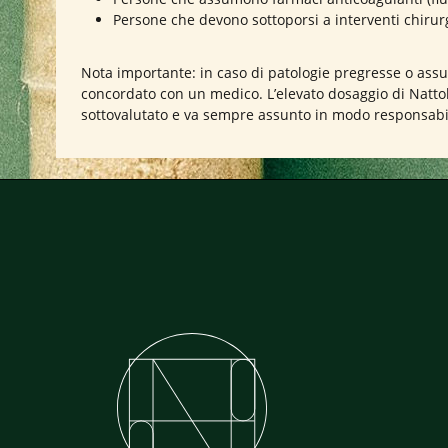
Persone che devono sottoporsi a interventi chiru
Nota importante: in caso di patologie pregresse o assun
concordato con un medico. L’elevato dosaggio di Nattok
sottovalutato e va sempre assunto in modo responsabi