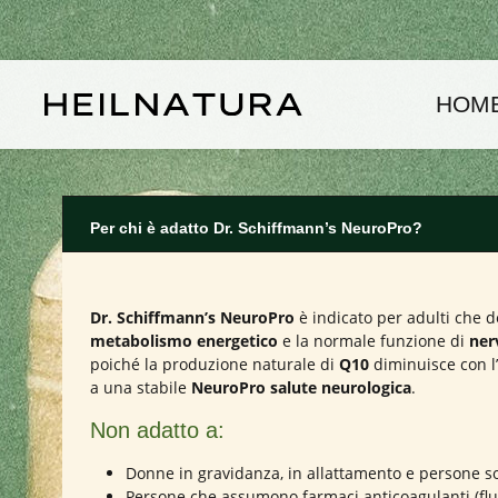
assa al contenuto principale
Passa alla navigazione principale
HOM
Per chi è adatto Dr. Schiffmann’s NeuroPro?
Dr. Schiffmann’s NeuroPro
è indicato per adulti che 
metabolismo energetico
e la normale funzione di
ner
poiché la produzione naturale di
Q10
diminuisce con l’
a una stabile
NeuroPro salute neurologica
.
Non adatto a:
Donne in gravidanza, in allattamento e persone so
Persone che assumono farmaci anticoagulanti (flui