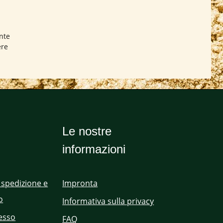
nte
ere
Le nostre
informazioni
 spedizione e
Impronta
o
Informativa sulla privacy
cesso
FAQ