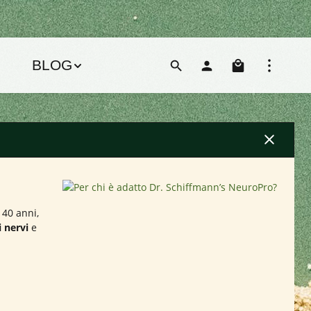
Il carre
BLOG
 40 anni,
 nervi
e