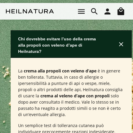
Passa al contenuto principale
Il 
Chi dovrebbe evitare l’uso della crema
alla propoli con veleno d’ape di
Heilnatura?
La
crema alla propoli con veleno d’ape
è in genere
ben tollerata. Tuttavia, in caso di allergie o
ipersensibilità a punture di api o vespe, miele,
propoli o altri prodotti delle api, Heilnatura consiglia
di usare la
crema al veleno d’ape con propoli
solo
dopo aver consultato il medico. Vale lo stesso se in
passato ha reagito a prodotti simili o se non è certo
di un’eventuale allergia.
Un semplice test di tolleranza cutanea può
individuare precocemente reazioni indesiderate.