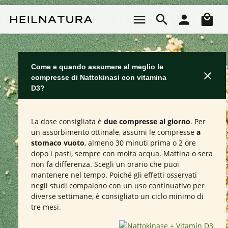
Passa al contenuto principale
Il 
Come e quando assumere al meglio le
compresse di Nattokinasi con vitamina
D3?
La dose consigliata è
due compresse al giorno
. Per
un assorbimento ottimale, assumi le compresse
a
stomaco vuoto
, almeno 30 minuti prima o 2 ore
dopo i pasti, sempre con molta acqua. Mattina o sera
non fa differenza. Scegli un orario che puoi
mantenere nel tempo. Poiché gli effetti osservati
negli studi compaiono con un uso continuativo per
diverse settimane, è consigliato un ciclo minimo di
tre mesi.