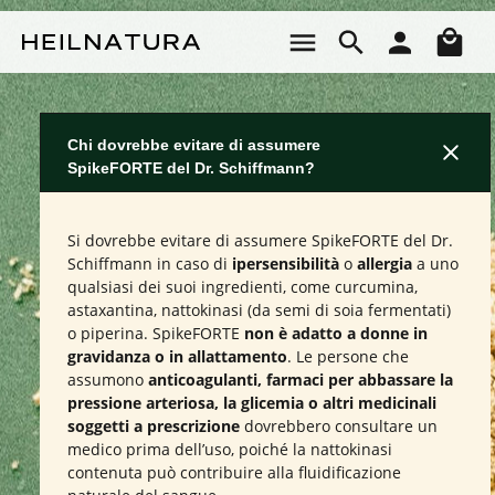
Passa al contenuto principale
Il 
Chi dovrebbe evitare di assumere
SpikeFORTE del Dr. Schiffmann?
Si dovrebbe evitare di assumere SpikeFORTE del Dr.
Schiffmann in caso di
ipersensibilità
o
allergia
a uno
qualsiasi dei suoi ingredienti, come curcumina,
astaxantina, nattokinasi (da semi di soia fermentati)
o piperina. SpikeFORTE
non è adatto a donne in
gravidanza o in allattamento
. Le persone che
assumono
anticoagulanti, farmaci per abbassare la
pressione arteriosa, la glicemia o altri medicinali
soggetti a prescrizione
dovrebbero consultare un
medico prima dell’uso, poiché la nattokinasi
contenuta può contribuire alla fluidificazione