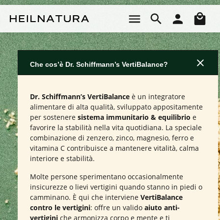
Passa al contenuto principale
Il 
Che cos’è Dr. Schiffmann’s VertiBalance?
Dr. Schiffmann’s VertiBalance
è un integratore
alimentare di alta qualità, sviluppato appositamente
per sostenere
sistema immunitario & equilibrio
e
favorire la stabilità nella vita quotidiana. La speciale
combinazione di zenzero, zinco, magnesio, ferro e
vitamina C contribuisce a mantenere vitalità, calma
interiore e stabilità.
Molte persone sperimentano occasionalmente
insicurezze o lievi vertigini quando stanno in piedi o
camminano. È qui che interviene
VertiBalance
contro le vertigini
: offre un valido
aiuto anti-
vertigini
che armonizza corpo e mente e ti