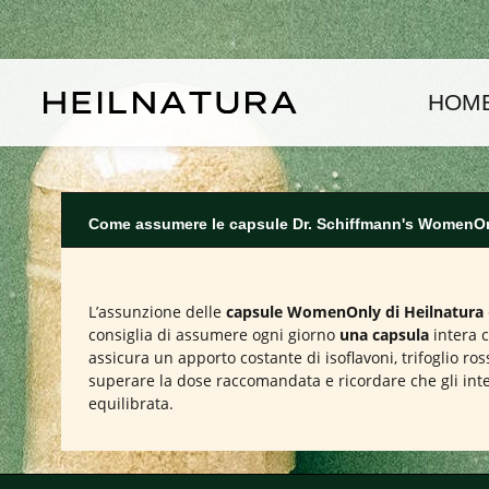
assa al contenuto principale
Passa alla navigazione principale
HOM
Come assumere le capsule Dr. Schiffmann's WomenOn
L’assunzione delle
capsule WomenOnly di Heilnatura
consiglia di assumere ogni giorno
una capsula
intera 
assicura un apporto costante di isoflavoni, trifoglio ro
superare la dose raccomandata e ricordare che gli inte
equilibrata.