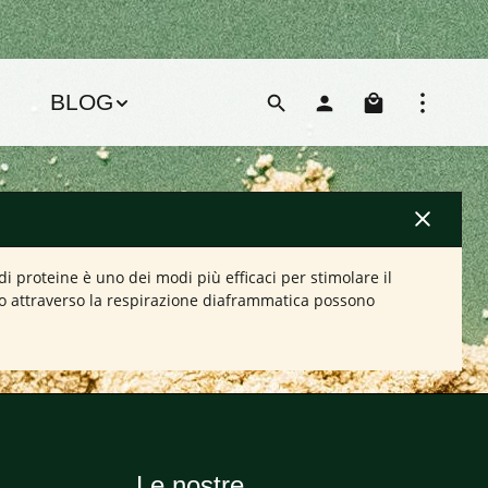
Il carre
BLOG
di proteine è uno dei modi più efficaci per stimolare il
o attraverso la respirazione diaframmatica possono
Le nostre