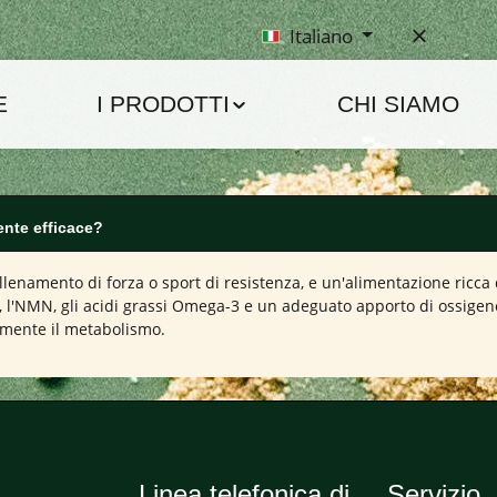
Italiano
E
I PRODOTTI
CHI SIAMO
ente efficace?
llenamento di forza o sport di resistenza, e un'alimentazione ricca 
 l'NMN, gli acidi grassi Omega-3 e un adeguato apporto di ossigen
rmente il metabolismo.
Linea telefonica di
Servizio