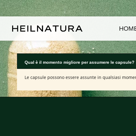
assa al contenuto principale
Passa alla navigazione principale
HOM
Qual è il momento migliore per assumere le capsule?
Le capsule possono essere assunte in qualsiasi momento