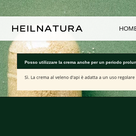
assa al contenuto principale
Passa alla navigazione principale
HOM
Posso utilizzare la crema anche per un periodo prolu
Sì. La crema al veleno d'api è adatta a un uso regolare 