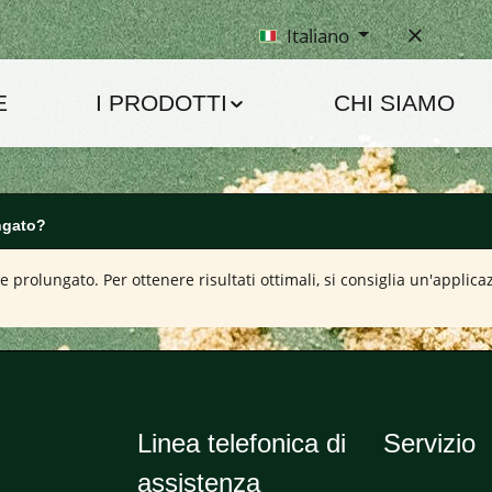
Italiano
E
I PRODOTTI
CHI SIAMO
ngato?
e prolungato. Per ottenere risultati ottimali, si consiglia un'applic
Linea telefonica di
Servizio
assistenza