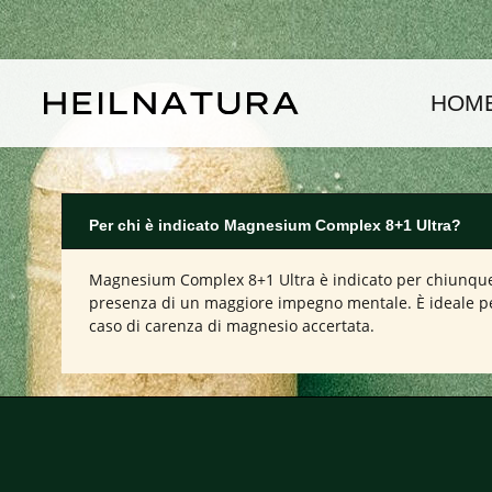
assa al contenuto principale
Passa alla navigazione principale
HOM
Per chi è indicato Magnesium Complex 8+1 Ultra?
Magnesium Complex 8+1 Ultra è indicato per chiunque des
presenza di un maggiore impegno mentale. È ideale per 
caso di carenza di magnesio accertata.