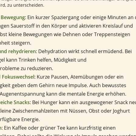
ird, zu unterscheiden.
d Bewegung
: Ein kurzer Spaziergang oder einige Minuten an 
ingen Sauerstoff in den Körper und aktivieren Kreislauf und
elbst kleine Bewegungen wie Dehnen oder Treppensteigen
heit steigern.
und rehydrieren
: Dehydration wirkt schnell ermüdend. Bei
el kann Trinken helfen, Müdigkeit und
robleme zu reduzieren.
d Fokuswechsel
: Kurze Pausen, Atemübungen oder ein
igkeit geben dem Gehirn neue Impulse. Auch bewusstes
 Augenentspannung kann die mentale Energie erhöhen.
reiche Snacks
: Bei Hunger kann ein ausgewogener Snack ne
 Kleine Zwischenmahlzeiten mit Nüssen, Obst oder Joghurt
verfügbare Energie.
n
: Ein Kaffee oder grüner Tee kann kurzfristig einen