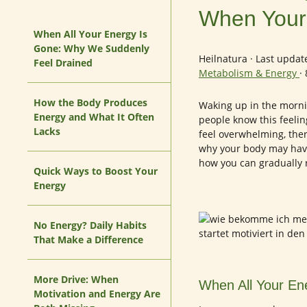
When Your
When All Your Energy Is
Gone: Why We Suddenly
Heilnatura
·
Last updat
Feel Drained
Metabolism & Energy
·
How the Body Produces
Waking up in the morni
Energy and What It Often
people know this feelin
Lacks
feel overwhelming, ther
why your body may have 
how you can gradually r
Quick Ways to Boost Your
Energy
No Energy? Daily Habits
That Make a Difference
More Drive: When
When All Your En
Motivation and Energy Are