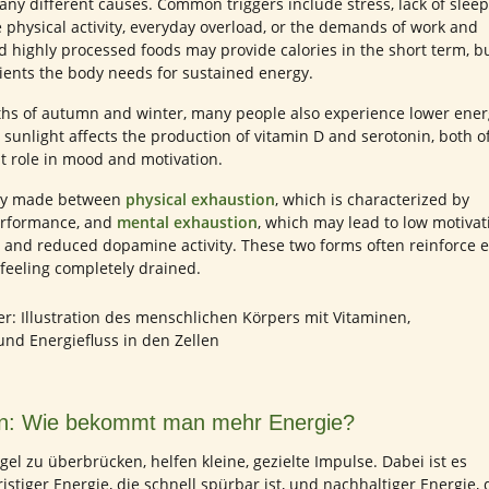
y different causes. Common triggers include stress, lack of sleep
le physical activity, everyday overload, or the demands of work and
and highly processed foods may provide calories in the short term, b
rients the body needs for sustained energy.
hs of autumn and winter, many people also experience lower ener
sunlight affects the production of vitamin D and serotonin, both o
t role in mood and motivation.
ally made between
physical exhaustion
, which is characterized by
erformance, and
mental exhaustion
, which may lead to low motivat
g, and reduced dopamine activity. These two forms often reinforce 
 feeling completely drained.
n: Wie bekommt man mehr Energie?
l zu überbrücken, helfen kleine, gezielte Impulse. Dabei ist es
istiger Energie, die schnell spürbar ist, und nachhaltiger Energie, 