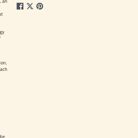
, an
ut
gy
f
ion,
each
die