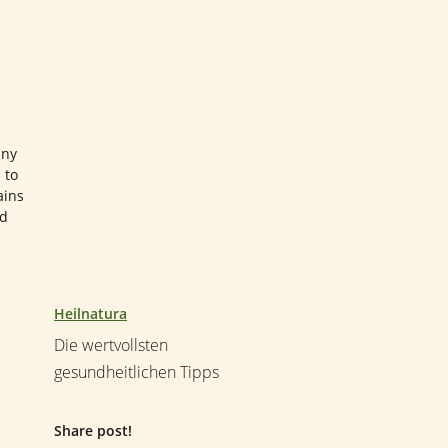
any
 to
ains
nd
Heilnatura
Die wertvollsten
gesundheitlichen Tipps
Share post!