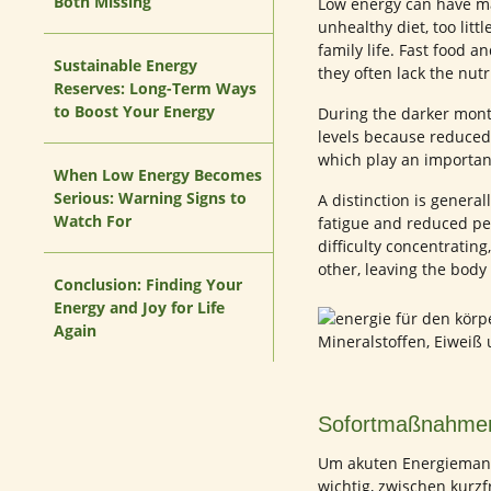
Both Missing
Low energy can have man
unhealthy diet, too litt
family life. Fast food 
Sustainable Energy
they often lack the nut
Reserves: Long-Term Ways
to Boost Your Energy
During the darker mont
levels because reduced 
which play an importan
When Low Energy Becomes
Serious: Warning Signs to
A distinction is gener
Watch For
fatigue and reduced p
difficulty concentratin
other, leaving the body
Conclusion: Finding Your
Energy and Joy for Life
Again
Sofortmaßnahme
Um akuten Energiemange
wichtig, zwischen kurzfr