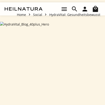
Zum Hauptinhalt springen
Wa
Home
Social
HydraVital: Gesundheitsbewusst
HydraVitalWas Ärzte Dir nicht sagen