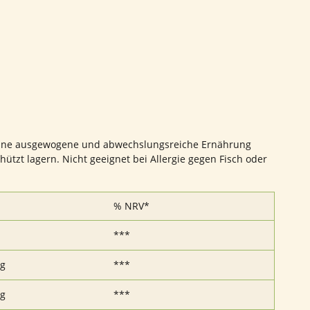
r eine ausgewogene und abwechslungsreiche Ernährung
tzt lagern. Nicht geeignet bei Allergie gegen Fisch oder
% NRV*
***
mg
***
mg
***