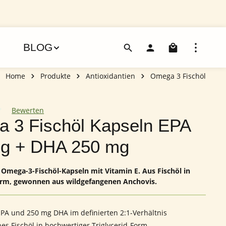
Warenko
BLOG
Home
Produkte
Antioxidantien
Omega 3 Fischöl
Bewerten
iche Bewertung von 0 von 5 Sternen
 3 Fischöl Kapseln EPA
g + DHA 250 mg
Omega-3-Fischöl-Kapseln mit Vitamin E. Aus Fischöl in
Form, gewonnen aus wildgefangenen Anchovis.
PA und 250 mg DHA im definierten 2:1-Verhältnis
hes Fischöl in hochwertiger Triglycerid-Form