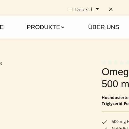
Deutsch
E
PRODUKTE
ÜBER UNS
Durchschnittl
Omega
500 m
Hochdosierte 
Triglycerid-
500 mg E
Natürlic