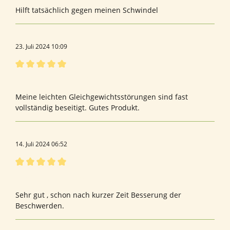
Hilft tatsächlich gegen meinen Schwindel
23. Juli 2024 10:09
Bewertung mit 5 von 5 Sternen
Bewertung von Gabriele F.
Meine leichten Gleichgewichtsstörungen sind fast
vollständig beseitigt. Gutes Produkt.
14. Juli 2024 06:52
Bewertung mit 5 von 5 Sternen
Bewertung von Erna D.
Sehr gut , schon nach kurzer Zeit Besserung der
Beschwerden.