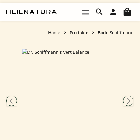
Zum Hauptinhalt springen
Wa
Home
Produkte
Bodo Schiffmann
Bildergalerie überspringen