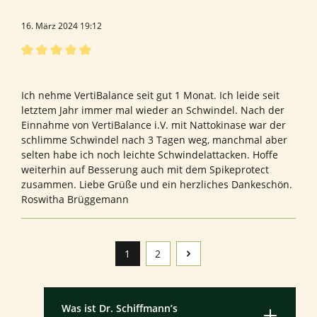
16. März 2024 19:12
Bewertung mit 5 von 5 Sternen
Vertibalance
Ich nehme VertiBalance seit gut 1 Monat. Ich leide seit
letztem Jahr immer mal wieder an Schwindel. Nach der
Einnahme von VertiBalance i.V. mit Nattokinase war der
schlimme Schwindel nach 3 Tagen weg, manchmal aber
selten habe ich noch leichte Schwindelattacken. Hoffe
weiterhin auf Besserung auch mit dem Spikeprotect
zusammen. Liebe Grüße und ein herzliches Dankeschön.
Roswitha Brüggemann
1
2
Seite
Seite
Was ist Dr. Schiffmann’s