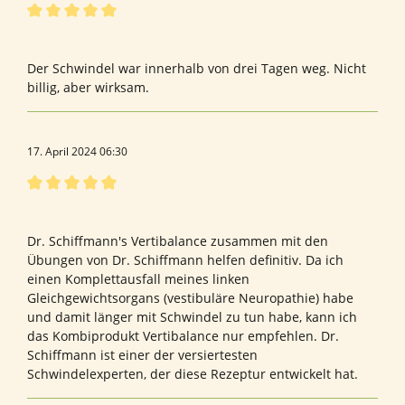
Bewertung mit 5 von 5 Sternen
Funktioniert
Der Schwindel war innerhalb von drei Tagen weg. Nicht
billig, aber wirksam.
17. April 2024 06:30
Bewertung mit 5 von 5 Sternen
Vertrauensvoll
Dr. Schiffmann's Vertibalance zusammen mit den
Übungen von Dr. Schiffmann helfen definitiv. Da ich
einen Komplettausfall meines linken
Gleichgewichtsorgans (vestibuläre Neuropathie) habe
und damit länger mit Schwindel zu tun habe, kann ich
das Kombiprodukt Vertibalance nur empfehlen. Dr.
Schiffmann ist einer der versiertesten
Schwindelexperten, der diese Rezeptur entwickelt hat.