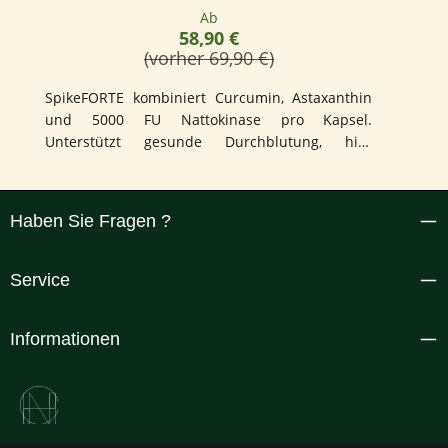
Regulärer Preis:
Ab
58,90 €
(vorher 69,90 €)
SpikeFORTE kombiniert Curcumin, Astaxanthin
und 5000 FU Nattokinase pro Kapsel.
Unterstützt gesunde Durchblutung, hilft
Entzündungen im Körper zu reduzieren, mit
Bezug zur Arteriosklerose Forschung sowie
natürlicher Blutverdünnung.
Haben Sie Fragen ?
Service
Informationen