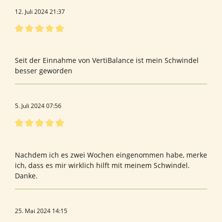
12. Juli 2024 21:37
Bewertung mit 5 von 5 Sternen
Gut bei chronischen Schwindel
Seit der Einnahme von VertiBalance ist mein Schwindel
besser geworden
5. Juli 2024 07:56
Bewertung mit 5 von 5 Sternen
Bewertung von Beate v.
Nachdem ich es zwei Wochen eingenommen habe, merke
ich, dass es mir wirklich hilft mit meinem Schwindel.
Danke.
25. Mai 2024 14:15