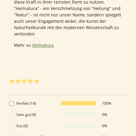
diese Kraft in ihrer reinsten Form zu nutzen.
"Heilnatura" - ein Verschmelzung von "Heilung" und
"Natur" - ist nicht nur unser Name, sondern spiegelt
auch unser Engagement wider, die Kunst der
Naturheilkunde mit der modernen Wissenschaft zu
verbinden
Mehr zu
Heilnatura
14 von 14 Bewertungen
Durchschnittliche Bewertung von 5 von 5 Sternen
5 von 5 Sternen
Perfekt (14)
100%
Sehr gut (0)
0%
Gut (0)
0%