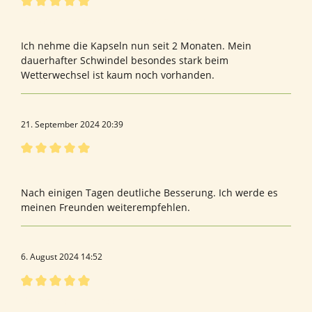
Bewertung mit 5 von 5 Sternen
Schwindel ist deutlich verbessert worden
Ich nehme die Kapseln nun seit 2 Monaten. Mein
dauerhafter Schwindel besondes stark beim
Wetterwechsel ist kaum noch vorhanden.
21. September 2024 20:39
Bewertung mit 5 von 5 Sternen
Frau
Nach einigen Tagen deutliche Besserung. Ich werde es
meinen Freunden weiterempfehlen.
6. August 2024 14:52
Bewertung mit 5 von 5 Sternen
Bewertung von Magdalene M.