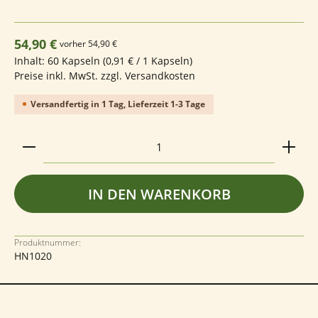
Regulärer Preis:
54,90 €
vorher 54,90 €
Inhalt:
60 Kapseln
(0,91 € / 1 Kapseln)
Preise inkl. MwSt. zzgl. Versandkosten
Versandfertig in 1 Tag, Lieferzeit 1-3 Tage
Produkt Anzahl: Gib den gewünschten Wert ein ode
IN DEN WARENKORB
Produktnummer:
HN1020