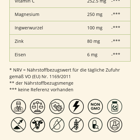
Vitamin C
252.5 mg
-***
Magnesium
250 mg
-***
Ingwerwurzel
100 mg
-***
Zink
80 mg
-***
Eisen
6 mg
-***
* NRV = Nährstoffbezugswert für die tägliche Zufuhr
gemäß VO (EU) Nr. 1169/2011
** der Nährstoffbezugsmenge
*** keine Referenz vorhanden