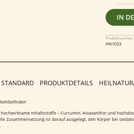
IN D
Produktnummer:
HN1033
 STANDARD
PRODUKTDETAILS
HEILNATUR
 Wohlbefinden
 hochwirksame Inhaltsstoffe – Curcumin, Astaxanthin und hochdosi
tvolle Zusammensetzung ist darauf ausgelegt, den Körper bei oxida
.