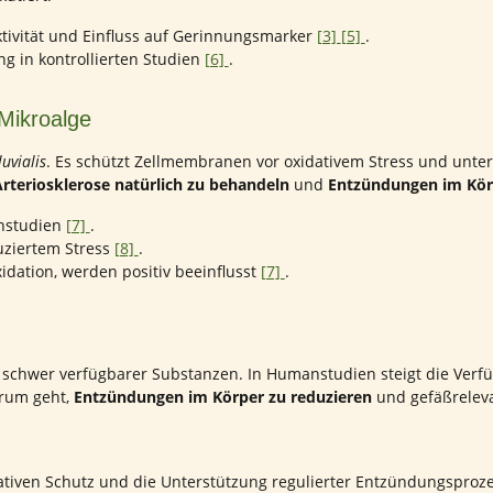
ktivität und Einfluss auf Gerinnungsmarker
[3]
[5]
.
g in kontrollierten Studien
[6]
.
 Mikroalge
uvialis
. Es schützt Zellmembranen vor oxidativem Stress und unter
rteriosklerose natürlich zu behandeln
und
Entzündungen im Kör
nstudien
[7]
.
duziertem Stress
[8]
.
dation, werden positiv beeinflusst
[7]
.
schwer verfügbarer Substanzen. In Humanstudien steigt die Verfüg
arum geht,
Entzündungen im Körper zu reduzieren
und gefäßreleva
tiven Schutz und die Unterstützung regulierter Entzündungsproze