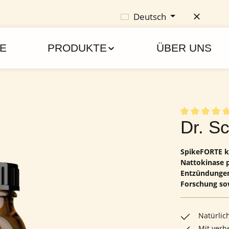
Deutsch
E
PRODUKTE
ÜBER UNS
Durchschnittl
Dr. S
SpikeFORTE k
Nattokinase p
Entzündungen 
Forschung so
Natürlic
Mit verb