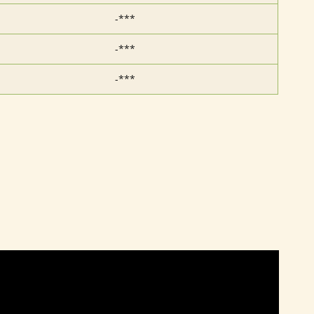
-***
-***
-***