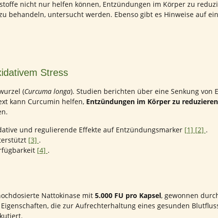
kstoffe nicht nur helfen können, Entzündungen im Körper zu redu
ch zu behandeln, untersucht werden. Ebenso gibt es Hinweise auf ei
xidativem Stress
wurzel (
Curcuma longa
). Studien berichten über eine Senkung von
text kann Curcumin helfen,
Entzündungen im Körper zu reduzieren
en.
dative und regulierende Effekte auf Entzündungsmarker
[1]
[2]
.
erstützt
[3]
.
rfügbarkeit
[4]
.
hochdosierte Nattokinase mit
5.000 FU pro Kapsel
, gewonnen durch
t Eigenschaften, die zur Aufrechterhaltung eines gesunden Blutflus
kutiert.