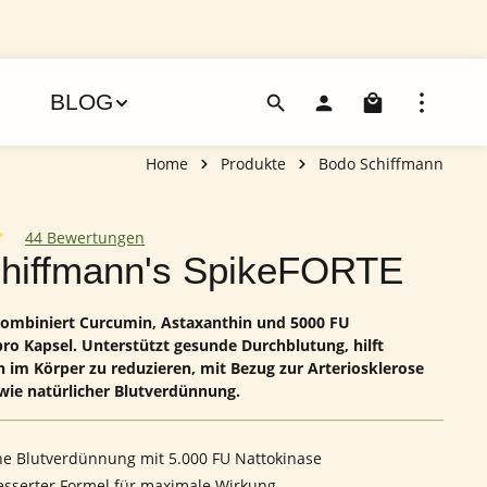
Warenko
BLOG
Home
Produkte
Bodo Schiffmann
44 Bewertungen
iche Bewertung von 5 von 5 Sternen
chiffmann's SpikeFORTE
ombiniert Curcumin, Astaxanthin und 5000 FU
ro Kapsel. Unterstützt gesunde Durchblutung, hilft
im Körper zu reduzieren, mit Bezug zur Arteriosklerose
wie natürlicher Blutverdünnung.
he Blutverdünnung mit 5.000 FU Nattokinase
esserter Formel für maximale Wirkung