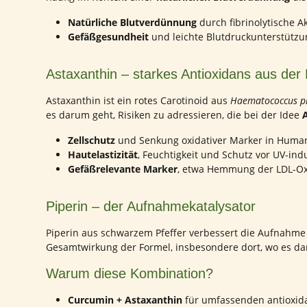
Natürliche Blutverdünnung
durch fibrinolytische A
Gefäßgesundheit
und leichte Blutdruckunterstützun
Astaxanthin – starkes Antioxidans aus der
Astaxanthin ist ein rotes Carotinoid aus
Haematococcus pl
es darum geht, Risiken zu adressieren, die bei der Idee
A
Zellschutz
und Senkung oxidativer Marker in Huma
Hautelastizität
, Feuchtigkeit und Schutz vor UV-in
Gefäßrelevante Marker
, etwa Hemmung der LDL-Oxi
Piperin – der Aufnahmekatalysator
Piperin aus schwarzem Pfeffer verbessert die Aufnahme 
Gesamtwirkung der Formel, insbesondere dort, wo es d
Warum diese Kombination?
Curcumin + Astaxanthin
für umfassenden antioxida