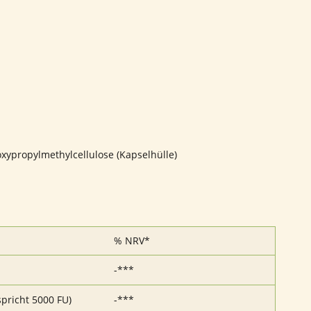
oxypropylmethylcellulose (Kapselhülle)
% NRV*
-***
pricht 5000 FU)
-***