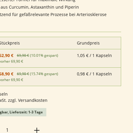
 aus Curcumin, Astaxanthin und Piperin
tzend für gefäßrelevante Prozesse bei Arteriosklerose
Stückpreis
Grundpreis
1,05 € / 1 Kapseln
62,90 €
69,90 €
(10.01% gespart)
vorher 69,90 €
0,98 € / 1 Kapseln
58,90 €
69,90 €
(15.74% gespart)
vorher 69,90 €
seln
wSt. zzgl. Versandkosten
gbar, Lieferzeit: 1-3 Tage
Anzahl: Gib den gewünschten Wert ein o