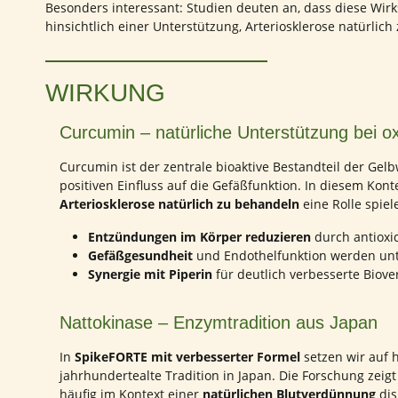
Besonders interessant: Studien deuten an, dass diese Wir
hinsichtlich einer Unterstützung, Arteriosklerose natürli
WIRKUNG
Curcumin – natürliche Unterstützung bei o
Curcumin ist der zentrale bioaktive Bestandteil der Gelb
positiven Einfluss auf die Gefäßfunktion. In diesem Kon
Arteriosklerose natürlich zu behandeln
eine Rolle spiel
Entzündungen im Körper reduzieren
durch antioxi
Gefäßgesundheit
und Endothelfunktion werden unt
Synergie mit Piperin
für deutlich verbesserte Biove
Nattokinase – Enzymtradition aus Japan
In
SpikeFORTE mit verbesserter Formel
setzen wir auf 
jahrhundertealte Tradition in Japan. Die Forschung zeig
häufig im Kontext einer
natürlichen Blutverdünnung
dis