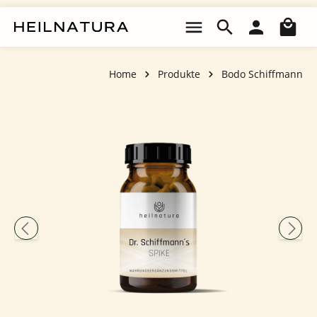
Zum Hauptinhalt springen
Wa
Home
Produkte
Bodo Schiffmann
Bildergalerie überspringen