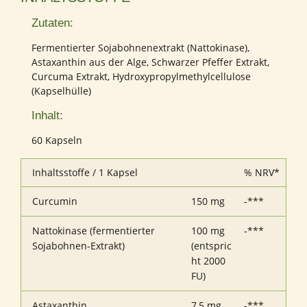
Zutaten:
Fermentierter Sojabohnenextrakt (Nattokinase),
Astaxanthin aus der Alge, Schwarzer Pfeffer Extrakt,
Curcuma Extrakt, Hydroxypropylmethylcellulose
(Kapselhülle)
Inhalt:
60 Kapseln
Inhaltsstoffe / 1 Kapsel
% NRV*
Curcumin
150 mg
-***
Nattokinase (fermentierter
100 mg
-***
Sojabohnen-Extrakt)
(entspric
ht 2000
FU)
Astaxanthin
7,5 mg
-***