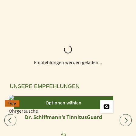
Lädt...
Empfehlungen werden geladen...
Produktgalerie überspringen
UNSERE EMPFEHLUNGEN
Optionen wählen
Tipp
Dr. Schiffmann's TinnitusGuard
Regulärer Preis:
Ab