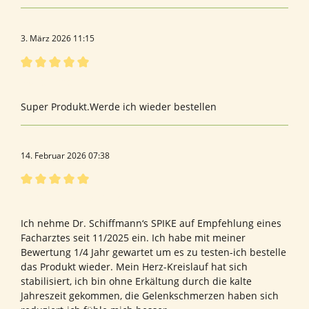
3. März 2026 11:15
Bewertung mit 5 von 5 Sternen
Spike Forte
Super Produkt.Werde ich wieder bestellen
14. Februar 2026 07:38
Bewertung mit 5 von 5 Sternen
Dr. Schiffmann‘s SPIKE
Ich nehme Dr. Schiffmann‘s SPIKE auf Empfehlung eines
Facharztes seit 11/2025 ein. Ich habe mit meiner
Bewertung 1/4 Jahr gewartet um es zu testen-ich bestelle
das Produkt wieder. Mein Herz-Kreislauf hat sich
stabilisiert, ich bin ohne Erkältung durch die kalte
Jahreszeit gekommen, die Gelenkschmerzen haben sich