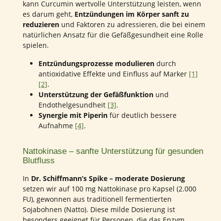
kann Curcumin wertvolle Unterstützung leisten, wenn
es darum geht,
Entzündungen im Körper sanft zu
reduzieren
und Faktoren zu adressieren, die bei einem
natürlichen Ansatz für die Gefäßgesundheit eine Rolle
spielen.
Entzündungsprozesse modulieren
durch
antioxidative Effekte und Einfluss auf Marker
[1]
[2]
.
Unterstützung der Gefäßfunktion
und
Endothelgesundheit
[3]
.
Synergie mit Piperin
für deutlich bessere
Aufnahme
[4]
.
Nattokinase – sanfte Unterstützung für gesunden
Blutfluss
In
Dr. Schiffmann’s Spike – moderate Dosierung
setzen wir auf 100 mg Nattokinase pro Kapsel (2.000
FU), gewonnen aus traditionell fermentierten
Sojabohnen (Natto). Diese milde Dosierung ist
besonders geeignet für Personen, die das Enzym