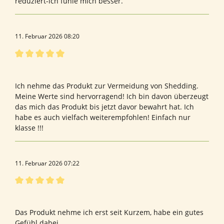
reduziert-ich fühle mich besser.
11. Februar 2026 08:20
Bewertung mit 5 von 5 Sternen
Physiotherapie
Ich nehme das Produkt zur Vermeidung von Shedding.
Meine Werte sind hervorragend! Ich bin davon überzeugt
das mich das Produkt bis jetzt davor bewahrt hat. Ich
habe es auch vielfach weiterempfohlen! Einfach nur
klasse !!!
11. Februar 2026 07:22
Bewertung mit 5 von 5 Sternen
Spike
Das Produkt nehme ich erst seit Kurzem, habe ein gutes
Gefühl dabei