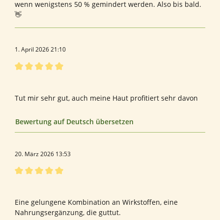
wenn wenigstens 50 % gemindert werden. Also bis bald.
👋
1. April 2026 21:10
Bewertung mit 5 von 5 Sternen
xxxxxx
Tut mir sehr gut, auch meine Haut profitiert sehr davon
Bewertung auf Deutsch übersetzen
20. März 2026 13:53
Bewertung mit 5 von 5 Sternen
Spike
Eine gelungene Kombination an Wirkstoffen, eine
Nahrungsergänzung, die guttut.