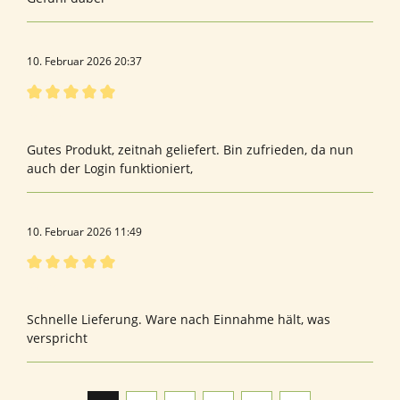
10. Februar 2026 20:37
Bewertung mit 5 von 5 Sternen
keiner
Gutes Produkt, zeitnah geliefert. Bin zufrieden, da nun
auch der Login funktioniert,
10. Februar 2026 11:49
Bewertung mit 5 von 5 Sternen
Spike
Schnelle Lieferung. Ware nach Einnahme hält, was
verspricht