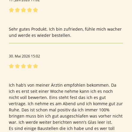
Bewertung mit 5 von 5 Sternen
Sehr gutes Produkt.
Sehr gutes Produkt. Ich bin zufrieden, fühle mich wacher
und werde es wieder bestellen.
30. Mai 2026 15:02
Bewertung mit 5 von 5 Sternen
Bewertung von Gudrun P.
Ich hab’s von meiner Ärztin empfohlen bekommen. Da
ich es erst seit einer Woche nehme kann ich es noch
nicht voll bewerten. Eins steht fest das ich es gut
vertrage. Ich nehme es am Abend und ich komme gut zur
Ruhe. Das ist schon mal positiv da ich immer 100%
bringen muss bin ich gut ausgeschlafen was vorher nicht
war. Ich werde weiter berichten wenn’s Glas leer ist.
Es sind einige Baustellen die ich habe und es wer toll