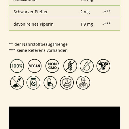
Schwarzer Pfeffer
2 mg
-***
davon reines Piperin
1,9 mg
-***
** der Nährstoffbezugsmenge
*** keine Referenz vorhanden