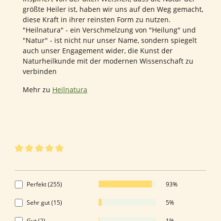
größte Heiler ist, haben wir uns auf den Weg gemacht,
diese Kraft in ihrer reinsten Form zu nutzen.
"Heilnatura" - ein Verschmelzung von "Heilung" und
"Natur" - ist nicht nur unser Name, sondern spiegelt
auch unser Engagement wider, die Kunst der
Naturheilkunde mit der modernen Wissenschaft zu
verbinden
Mehr zu
Heilnatura
273 von 273 Bewertungen
Durchschnittliche Bewertung von 4.92 von 5 Sternen
4.92 von 5 Sternen
Perfekt (255)
93%
Sehr gut (15)
5%
Gut (2)
1%