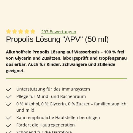
297 Bewertungen
Durchschnittliche Bewertung von 4.96 von 5 Sternen
Propolis Lösung "APV" (50 ml)
Alkoholfreie Propolis Lösung auf Wasserbasis – 100 % frei
von Glycerin und Zusätzen, laborgeprüft und tropfengenau
dosierbar. Auch für Kinder, Schwangere und Stillende
geeignet.
Unterstützung für das Immunsystem
Pflege für Mund- und Rachenraum
0 % Alkohol, 0 % Glycerin, 0 % Zucker – familientauglich
und mild
Kann empfindliche Hautstellen beruhigen
Fördert die Hautregeneration
Schonend für die Darmflora