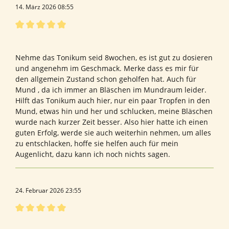
14. März 2026 08:55
Bewertung mit 5 von 5 Sternen
Bewertung von Carola P.
Nehme das Tonikum seid 8wochen, es ist gut zu dosieren
und angenehm im Geschmack. Merke dass es mir für
den allgemein Zustand schon geholfen hat. Auch für
Mund , da ich immer an Bläschen im Mundraum leider.
Hilft das Tonikum auch hier, nur ein paar Tropfen in den
Mund, etwas hin und her und schlucken, meine Bläschen
wurde nach kurzer Zeit besser. Also hier hatte ich einen
guten Erfolg, werde sie auch weiterhin nehmen, um alles
zu entschlacken, hoffe sie helfen auch für mein
Augenlicht, dazu kann ich noch nichts sagen.
24. Februar 2026 23:55
Bewertung mit 5 von 5 Sternen
Heilerin