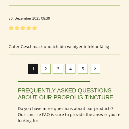
30. Dezember 2025 08:39
Bewertung mit 5 von 5 Sternen
Augen
Guter Geschmack und ich bin weniger infektanfällig
1
2
3
4
5
Seite
Seite
Seite
Seite
Seite
FREQUENTLY ASKED QUESTIONS
ABOUT OUR PROPOLIS TINCTURE
Do you have more questions about our products?
Our concise FAQ is sure to provide the answer you're
looking for.