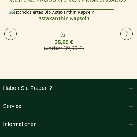
Optionen wählen
Astaxanthin Kapseln
Regulärer Preis:
Ab
35,00 €
(vorher 39,90 €)
Haben Sie Fragen ?
Service
Informationen