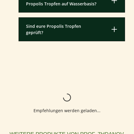
Propolis Tropfen auf Wasserbasis?
Sind eure Propolis Tropfen
geprüft?
Lädt...
Empfehlungen werden geladen...
Produktgalerie überspringen
WEITERE PRODUKTE VON PROF. ZHDANOV