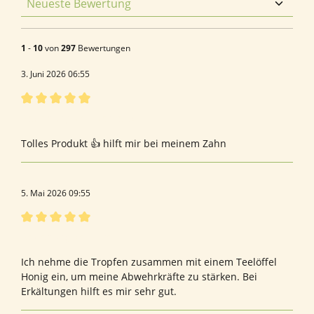
1
-
10
von
297
Bewertungen
3. Juni 2026 06:55
Bewertung mit 5 von 5 Sternen
Bewertung von Ivonne W.
Tolles Produkt 👍 hilft mir bei meinem Zahn
5. Mai 2026 09:55
Bewertung mit 5 von 5 Sternen
Bewertung von Elke T.
Ich nehme die Tropfen zusammen mit einem Teelöffel
Honig ein, um meine Abwehrkräfte zu stärken. Bei
Erkältungen hilft es mir sehr gut.