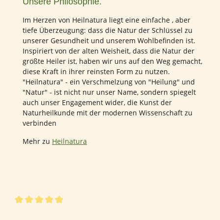
Unsere Philosophie.
Im Herzen von Heilnatura liegt eine einfache , aber
tiefe Überzeugung: dass die Natur der Schlüssel zu
unserer Gesundheit und unserem Wohlbefinden ist.
Inspiriert von der alten Weisheit, dass die Natur der
größte Heiler ist, haben wir uns auf den Weg gemacht,
diese Kraft in ihrer reinsten Form zu nutzen.
"Heilnatura" - ein Verschmelzung von "Heilung" und
"Natur" - ist nicht nur unser Name, sondern spiegelt
auch unser Engagement wider, die Kunst der
Naturheilkunde mit der modernen Wissenschaft zu
verbinden
Mehr zu
Heilnatura
297 von 297 Bewertungen
Durchschnittliche Bewertung von 4.96 von 5 Sternen
4.96 von 5 Sternen