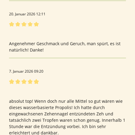
20. Januar 2026 12:11
Bewertung mit 5 von 5 Sternen
Bewertung von Isolde H.
Angenehmer Geschmack und Geruch, man spürt, es ist
natürlich! Danke!
7. Januar 2026 09:20
Bewertung mit 5 von 5 Sternen
Bewertung von Ralph T.
absolut top! Wenn doch nur alle Mittel so gut wären wie
dieses wasserbasierte Propolis! Ich hatte durch
eingewachsenen Zehennagel entzündeten Zeh und
tatsächlich zwei Tropfen waren schon genug. Innerhalb 1
Stunde war die Entzündung vorbei. Ich bin sehr
erleichtert und dankbar.