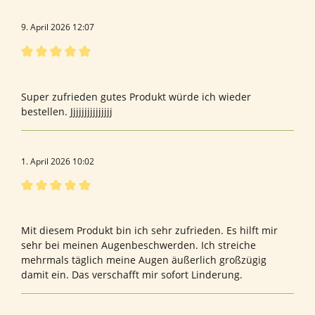
9. April 2026 12:07
Bewertung mit 5 von 5 Sternen
Heilnatura
Super zufrieden gutes Produkt würde ich wieder
bestellen. Jjjjjjjjjjjjjjj
1. April 2026 10:02
Bewertung mit 5 von 5 Sternen
Rentnerin
Mit diesem Produkt bin ich sehr zufrieden. Es hilft mir
sehr bei meinen Augenbeschwerden. Ich streiche
mehrmals täglich meine Augen äußerlich großzügig
damit ein. Das verschafft mir sofort Linderung.