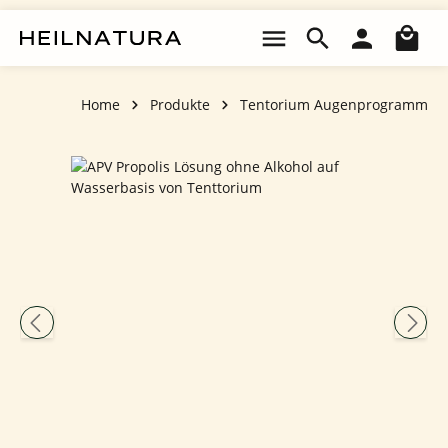
Zum Hauptinhalt springen
Wa
Home
Produkte
Tentorium Augenprogramm
Bildergalerie überspringen