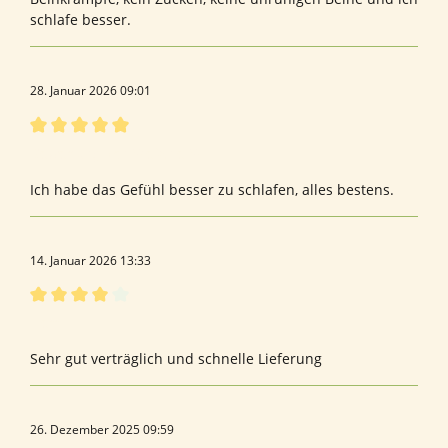
schlafe besser.
28. Januar 2026 09:01
Bewertung mit 5 von 5 Sternen
Bewertung von Stefanie S.
Ich habe das Gefühl besser zu schlafen, alles bestens.
14. Januar 2026 13:33
Bewertung mit 4 von 5 Sternen
Herr
Sehr gut verträglich und schnelle Lieferung
26. Dezember 2025 09:59