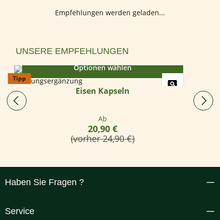
Empfehlungen werden geladen...
Produktgalerie überspringen
UNSERE EMPFEHLUNGEN
Optionen wählen
Tipp
Eisen Kapseln
Regulärer Preis:
Ab
20,90 €
(vorher 24,90 €)
Haben Sie Fragen ?
Service