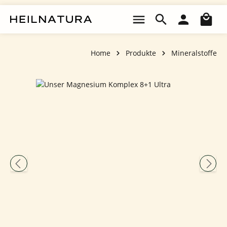
Zum Hauptinhalt springen
Wa
Home
Produkte
Mineralstoffe
Bildergalerie überspringen