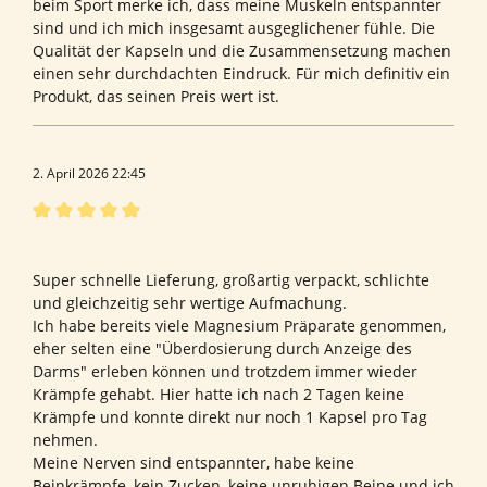
beim Sport merke ich, dass meine Muskeln entspannter
sind und ich mich insgesamt ausgeglichener fühle. Die
Qualität der Kapseln und die Zusammensetzung machen
einen sehr durchdachten Eindruck. Für mich definitiv ein
Produkt, das seinen Preis wert ist.
2. April 2026 22:45
Bewertung mit 5 von 5 Sternen
Bewertung von Andrea A.
Super schnelle Lieferung, großartig verpackt, schlichte
und gleichzeitig sehr wertige Aufmachung.
Ich habe bereits viele Magnesium Präparate genommen,
eher selten eine "Überdosierung durch Anzeige des
Darms" erleben können und trotzdem immer wieder
Krämpfe gehabt. Hier hatte ich nach 2 Tagen keine
Krämpfe und konnte direkt nur noch 1 Kapsel pro Tag
nehmen.
Meine Nerven sind entspannter, habe keine
Beinkrämpfe, kein Zucken, keine unruhigen Beine und ich