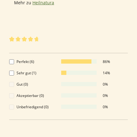
Mehr zu
Heilnatura
7 von 7 Bewertungen
Durchschnittliche Bewertung von 4.86 von 5 Sternen
4.86 von 5 Sternen
Perfekt (6)
86%
Sehr gut (1)
14%
Gut (0)
0%
Akzeptierbar (0)
0%
Unbefriedigend (0)
0%
Bewerten Sie dieses Produkt!