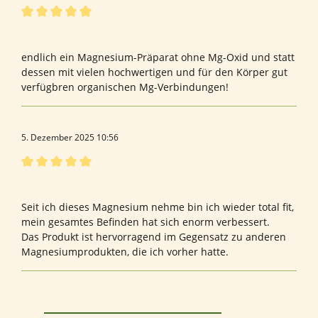
Bewertung mit 5 von 5 Sternen
Bewertung von Ursula G.
endlich ein Magnesium-Präparat ohne Mg-Oxid und statt
dessen mit vielen hochwertigen und für den Körper gut
verfügbren organischen Mg-Verbindungen!
5. Dezember 2025 10:56
Bewertung mit 5 von 5 Sternen
Bewertung von Doreen P.
Seit ich dieses Magnesium nehme bin ich wieder total fit,
mein gesamtes Befinden hat sich enorm verbessert.
Das Produkt ist hervorragend im Gegensatz zu anderen
Magnesiumprodukten, die ich vorher hatte.