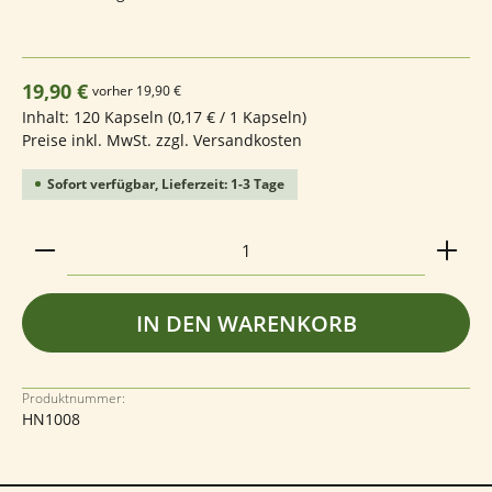
Regulärer Preis:
19,90 €
vorher 19,90 €
Inhalt:
120 Kapseln
(0,17 € / 1 Kapseln)
Preise inkl. MwSt. zzgl. Versandkosten
Sofort verfügbar, Lieferzeit: 1-3 Tage
Produkt Anzahl: Gib den gewünschten Wert ein ode
IN DEN WARENKORB
Produktnummer:
HN1008