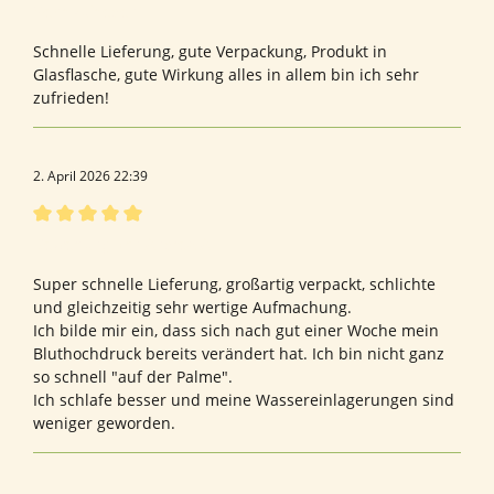
Bewertung mit 5 von 5 Sternen
Sehr zufrieden!
Schnelle Lieferung, gute Verpackung, Produkt in
Glasflasche, gute Wirkung alles in allem bin ich sehr
zufrieden!
2. April 2026 22:39
Bewertung mit 5 von 5 Sternen
Bewertung von Andrea A.
Super schnelle Lieferung, großartig verpackt, schlichte
und gleichzeitig sehr wertige Aufmachung.
Ich bilde mir ein, dass sich nach gut einer Woche mein
Bluthochdruck bereits verändert hat. Ich bin nicht ganz
so schnell "auf der Palme".
Ich schlafe besser und meine Wassereinlagerungen sind
weniger geworden.