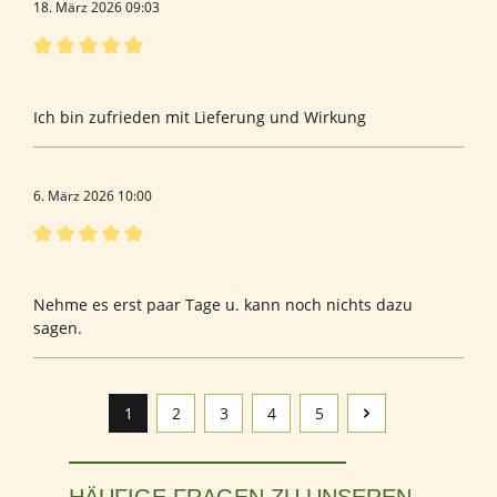
18. März 2026 09:03
Bewertung mit 5 von 5 Sternen
Taurin
Ich bin zufrieden mit Lieferung und Wirkung
6. März 2026 10:00
Bewertung mit 5 von 5 Sternen
Bewertung von Julia S.
Nehme es erst paar Tage u. kann noch nichts dazu
sagen.
1
2
3
4
5
Seite
Seite
Seite
Seite
Seite