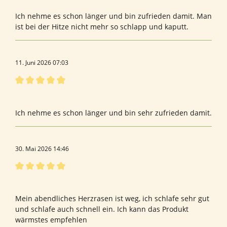
Ich nehme es schon länger und bin zufrieden damit. Man
ist bei der Hitze nicht mehr so schlapp und kaputt.
11. Juni 2026 07:03
Bewertung mit 5 von 5 Sternen
sehr zufrieden
Ich nehme es schon länger und bin sehr zufrieden damit.
30. Mai 2026 14:46
Bewertung mit 5 von 5 Sternen
Taurin
Mein abendliches Herzrasen ist weg, ich schlafe sehr gut
und schlafe auch schnell ein. Ich kann das Produkt
wärmstes empfehlen