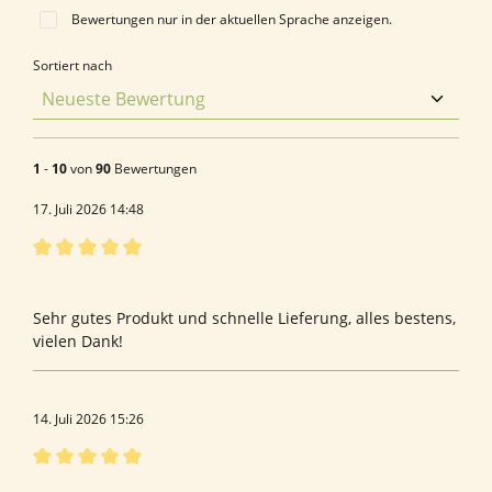
Bewertungen nur in der aktuellen Sprache anzeigen.
Sortiert nach
1
-
10
von
90
Bewertungen
17. Juli 2026 14:48
Bewertung mit 5 von 5 Sternen
Bewertung von Annette A.
Sehr gutes Produkt und schnelle Lieferung, alles bestens,
vielen Dank!
14. Juli 2026 15:26
Bewertung mit 5 von 5 Sternen
Taurin