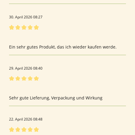
30. April 2026 08:27
Bewertung mit 5 von 5 Sternen
Produkterfahrung
Ein sehr gutes Produkt, das ich wieder kaufen werde.
29. April 2026 08:40
Bewertung mit 5 von 5 Sternen
F r a u
Sehr gute Lieferung, Verpackung und Wirkung
22. April 2026 08:48