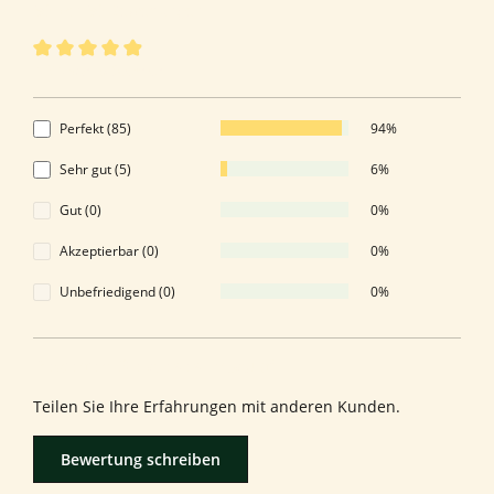
90 von 90 Bewertungen
Durchschnittliche Bewertung von 4.94 von 5 Sternen
4.94 von 5 Sternen
Perfekt (85)
94%
Sehr gut (5)
6%
Gut (0)
0%
Akzeptierbar (0)
0%
Unbefriedigend (0)
0%
Bewerten Sie dieses Produkt!
Teilen Sie Ihre Erfahrungen mit anderen Kunden.
Bewertung schreiben