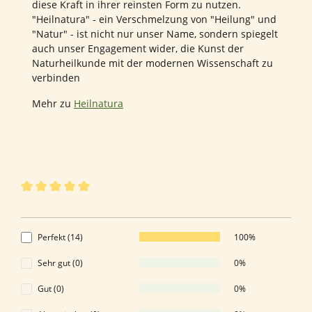
diese Kraft in ihrer reinsten Form zu nutzen.
"Heilnatura" - ein Verschmelzung von "Heilung" und
"Natur" - ist nicht nur unser Name, sondern spiegelt
auch unser Engagement wider, die Kunst der
Naturheilkunde mit der modernen Wissenschaft zu
verbinden
Mehr zu
Heilnatura
14 von 14 Bewertungen
Durchschnittliche Bewertung von 5 von 5 Sternen
5 von 5 Sternen
Perfekt (14)
100%
Sehr gut (0)
0%
Gut (0)
0%