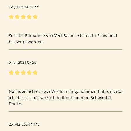
12. Juli 2024 21:37
Bewertung mit 5 von 5 Sternen
Gut bei chronischen Schwindel
Seit der Einnahme von VertiBalance ist mein Schwindel
besser geworden
5. Juli 2024 07:56
Bewertung mit 5 von 5 Sternen
Bewertung von Beate v.
Nachdem ich es zwei Wochen eingenommen habe, merke
ich, dass es mir wirklich hilft mit meinem Schwindel.
Danke.
25. Mai 2024 14:15