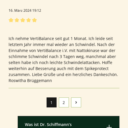
16. März 2024 19:12
Bewertung mit 5 von 5 Sternen
Vertibalance
Ich nehme VertiBalance seit gut 1 Monat. Ich leide seit
letztem Jahr immer mal wieder an Schwindel. Nach der
Einnahme von VertiBalance i.V. mit Nattokinase war der
schlimme Schwindel nach 3 Tagen weg, manchmal aber
selten habe ich noch leichte Schwindelattacken. Hoffe
weiterhin auf Besserung auch mit dem Spikeprotect
zusammen. Liebe Grüße und ein herzliches Dankeschön.
Roswitha Brüggemann
1
2
Seite
Seite
Was ist Dr. Schiffmann’s