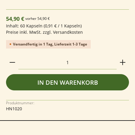
Regulärer Preis:
54,90 €
vorher 54,90 €
Inhalt:
60 Kapseln
(0,91 € / 1 Kapseln)
Preise inkl. MwSt. zzgl. Versandkosten
Versandfertig in 1 Tag, Lieferzeit 1-3 Tage
Produkt Anzahl: Gib den gewünschten Wert ein ode
IN DEN WARENKORB
Produktnummer:
HN1020