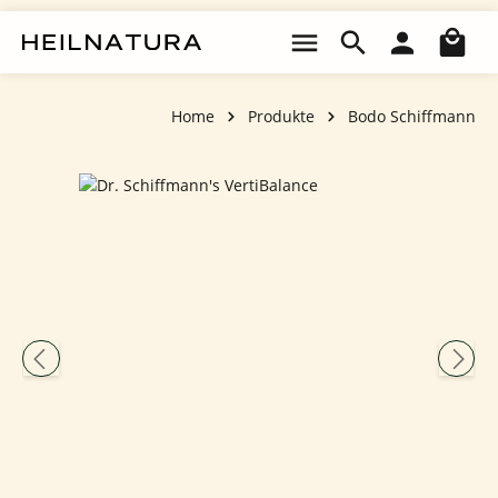
Zum Hauptinhalt springen
Wa
Home
Produkte
Bodo Schiffmann
Bildergalerie überspringen