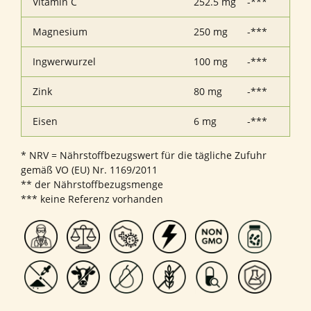
Vitamin C
252.5 mg
-***
Magnesium
250 mg
-***
Ingwerwurzel
100 mg
-***
Zink
80 mg
-***
Eisen
6 mg
-***
* NRV = Nährstoffbezugswert für die tägliche Zufuhr
gemäß VO (EU) Nr. 1169/2011
** der Nährstoffbezugsmenge
*** keine Referenz vorhanden