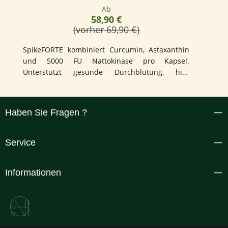
Regulärer Preis:
Ab
58,90 €
(vorher 69,90 €)
SpikeFORTE kombiniert Curcumin, Astaxanthin
und 5000 FU Nattokinase pro Kapsel.
Unterstützt gesunde Durchblutung, hilft
Entzündungen im Körper zu reduzieren, mit
Bezug zur Arteriosklerose Forschung sowie
natürlicher Blutverdünnung.
Haben Sie Fragen ?
Service
Informationen