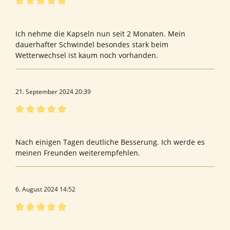
Bewertung mit 5 von 5 Sternen
Schwindel ist deutlich verbessert worden
Ich nehme die Kapseln nun seit 2 Monaten. Mein
dauerhafter Schwindel besondes stark beim
Wetterwechsel ist kaum noch vorhanden.
21. September 2024 20:39
Bewertung mit 5 von 5 Sternen
Frau
Nach einigen Tagen deutliche Besserung. Ich werde es
meinen Freunden weiterempfehlen.
6. August 2024 14:52
Bewertung mit 5 von 5 Sternen
Bewertung von Magdalene M.