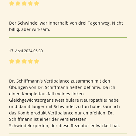
Bewertung mit 5 von 5 Sternen
Funktioniert
Der Schwindel war innerhalb von drei Tagen weg. Nicht
billig, aber wirksam.
17. April 2024 06:30
Bewertung mit 5 von 5 Sternen
Vertrauensvoll
Dr. Schiffmann's Vertibalance zusammen mit den
Übungen von Dr. Schiffmann helfen definitiv. Da ich
einen Komplettausfall meines linken
Gleichgewichtsorgans (vestibuläre Neuropathie) habe
und damit länger mit Schwindel zu tun habe, kann ich
das Kombiprodukt Vertibalance nur empfehlen. Dr.
Schiffmann ist einer der versiertesten
Schwindelexperten, der diese Rezeptur entwickelt hat.