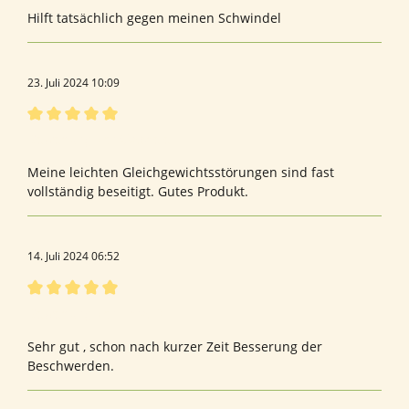
Hilft tatsächlich gegen meinen Schwindel
23. Juli 2024 10:09
Bewertung mit 5 von 5 Sternen
Bewertung von Gabriele F.
Meine leichten Gleichgewichtsstörungen sind fast
vollständig beseitigt. Gutes Produkt.
14. Juli 2024 06:52
Bewertung mit 5 von 5 Sternen
Bewertung von Erna D.
Sehr gut , schon nach kurzer Zeit Besserung der
Beschwerden.