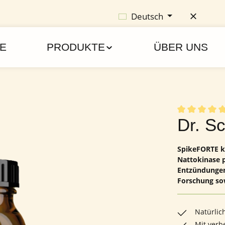
Deutsch
E
PRODUKTE
ÜBER UNS
Durchschnittl
Dr. S
SpikeFORTE k
Nattokinase p
Entzündungen 
Forschung so
Natürlic
Mit verb