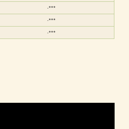
-***
-***
-***