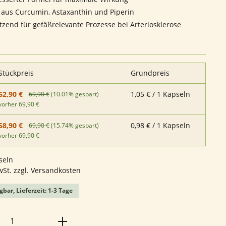
 aus Curcumin, Astaxanthin und Piperin
tzend für gefäßrelevante Prozesse bei Arteriosklerose
Stückpreis
Grundpreis
1,05 € / 1 Kapseln
62,90 €
69,90 €
(10.01% gespart)
vorher 69,90 €
0,98 € / 1 Kapseln
58,90 €
69,90 €
(15.74% gespart)
vorher 69,90 €
seln
wSt. zzgl. Versandkosten
gbar, Lieferzeit: 1-3 Tage
Anzahl: Gib den gewünschten Wert ein o