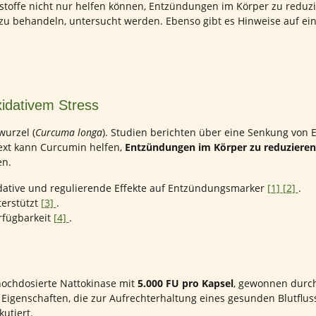
kstoffe nicht nur helfen können, Entzündungen im Körper zu redu
ch zu behandeln, untersucht werden. Ebenso gibt es Hinweise auf ei
xidativem Stress
wurzel (
Curcuma longa
). Studien berichten über eine Senkung von
text kann Curcumin helfen,
Entzündungen im Körper zu reduzieren
en.
dative und regulierende Effekte auf Entzündungsmarker
[1]
[2]
.
erstützt
[3]
.
rfügbarkeit
[4]
.
hochdosierte Nattokinase mit
5.000 FU pro Kapsel
, gewonnen durch
t Eigenschaften, die zur Aufrechterhaltung eines gesunden Blutflus
kutiert.