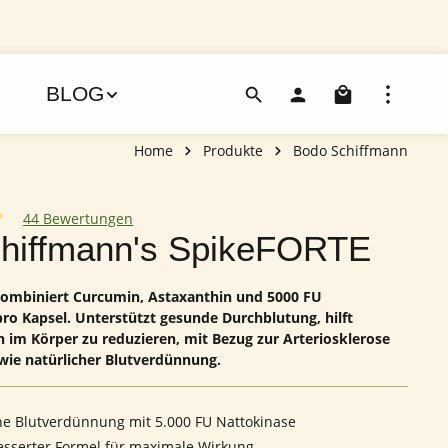
Warenko
BLOG
Home
Produkte
Bodo Schiffmann
44 Bewertungen
iche Bewertung von 5 von 5 Sternen
chiffmann's SpikeFORTE
ombiniert Curcumin, Astaxanthin und 5000 FU
ro Kapsel. Unterstützt gesunde Durchblutung, hilft
im Körper zu reduzieren, mit Bezug zur Arteriosklerose
wie natürlicher Blutverdünnung.
he Blutverdünnung mit 5.000 FU Nattokinase
esserter Formel für maximale Wirkung