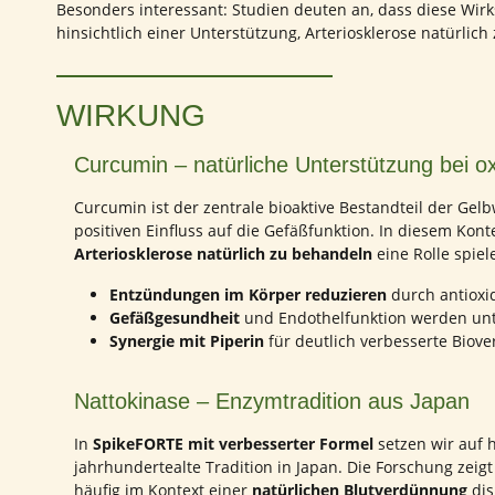
Besonders interessant: Studien deuten an, dass diese Wir
hinsichtlich einer Unterstützung, Arteriosklerose natürli
WIRKUNG
Curcumin – natürliche Unterstützung bei o
Curcumin ist der zentrale bioaktive Bestandteil der Gelb
positiven Einfluss auf die Gefäßfunktion. In diesem Kon
Arteriosklerose natürlich zu behandeln
eine Rolle spiel
Entzündungen im Körper reduzieren
durch antioxi
Gefäßgesundheit
und Endothelfunktion werden unt
Synergie mit Piperin
für deutlich verbesserte Biove
Nattokinase – Enzymtradition aus Japan
In
SpikeFORTE mit verbesserter Formel
setzen wir auf 
jahrhundertealte Tradition in Japan. Die Forschung zeig
häufig im Kontext einer
natürlichen Blutverdünnung
dis