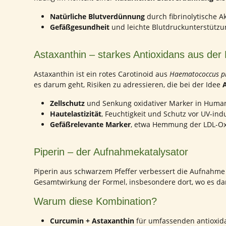
Natürliche Blutverdünnung
durch fibrinolytische A
Gefäßgesundheit
und leichte Blutdruckunterstützun
Astaxanthin – starkes Antioxidans aus der
Astaxanthin ist ein rotes Carotinoid aus
Haematococcus pl
es darum geht, Risiken zu adressieren, die bei der Idee
A
Zellschutz
und Senkung oxidativer Marker in Huma
Hautelastizität
, Feuchtigkeit und Schutz vor UV-in
Gefäßrelevante Marker
, etwa Hemmung der LDL-Oxi
Piperin – der Aufnahmekatalysator
Piperin aus schwarzem Pfeffer verbessert die Aufnahme 
Gesamtwirkung der Formel, insbesondere dort, wo es d
Warum diese Kombination?
Curcumin + Astaxanthin
für umfassenden antioxida