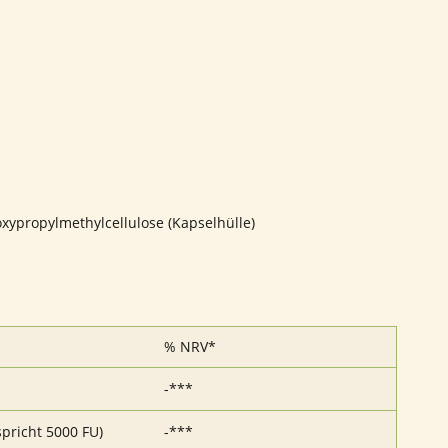
oxypropylmethylcellulose (Kapselhülle)
% NRV*
-***
pricht 5000 FU)
-***