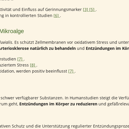
ktivität und Einfluss auf Gerinnungsmarker
[3]
[5]
.
g in kontrollierten Studien
[6]
.
 Mikroalge
uvialis
. Es schützt Zellmembranen vor oxidativem Stress und unter
rteriosklerose natürlich zu behandeln
und
Entzündungen im Kör
nstudien
[7]
.
duziertem Stress
[8]
.
dation, werden positiv beeinflusst
[7]
.
schwer verfügbarer Substanzen. In Humanstudien steigt die Verfüg
arum geht,
Entzündungen im Körper zu reduzieren
und gefäßreleva
tiven Schutz und die Unterstützung regulierter Entzündungsproze