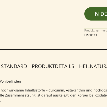
IN D
Produktnummer:
HN1033
 STANDARD
PRODUKTDETAILS
HEILNATUR
 Wohlbefinden
 hochwirksame Inhaltsstoffe – Curcumin, Astaxanthin und hochdosi
tvolle Zusammensetzung ist darauf ausgelegt, den Körper bei oxida
.