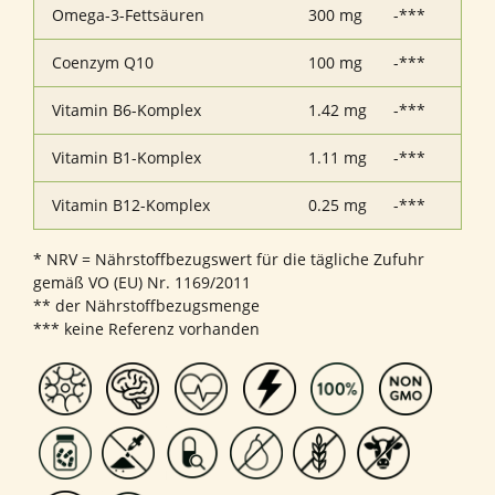
Omega-3-Fettsäuren
300 mg
-***
Coenzym Q10
100 mg
-***
Vitamin B6-Komplex
1.42 mg
-***
Vitamin B1-Komplex
1.11 mg
-***
Vitamin B12-Komplex
0.25 mg
-***
* NRV = Nährstoffbezugswert für die tägliche Zufuhr
gemäß VO (EU) Nr. 1169/2011
** der Nährstoffbezugsmenge
*** keine Referenz vorhanden