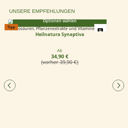
Produktgalerie überspringen
UNSERE EMPFEHLUNGEN
Optionen wählen
Tipp
Heilnatura Synaptiva
Regulärer Preis:
Ab
34,90 €
(vorher 39,90 €)