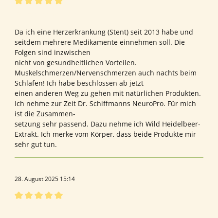
Bewertung mit 5 von 5 Sternen
Bewertung von Martin S.
Da ich eine Herzerkrankung (Stent) seit 2013 habe und
seitdem mehrere Medikamente einnehmen soll. Die
Folgen sind inzwischen
nicht von gesundheitlichen Vorteilen.
Muskelschmerzen/Nervenschmerzen auch nachts beim
Schlafen! Ich habe beschlossen ab jetzt
einen anderen Weg zu gehen mit natürlichen Produkten.
Ich nehme zur Zeit Dr. Schiffmanns NeuroPro. Für mich
ist die Zusammen-
setzung sehr passend. Dazu nehme ich Wild Heidelbeer-
Extrakt. Ich merke vom Körper, dass beide Produkte mir
sehr gut tun.
28. August 2025 15:14
Bewertung mit 5 von 5 Sternen
Bewertung von Michael G.