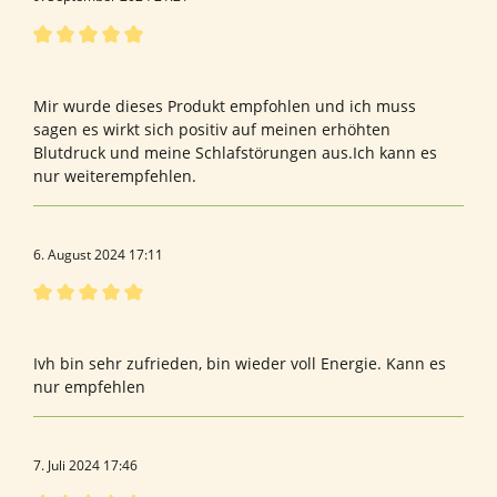
Bewertung mit 5 von 5 Sternen
Bewertung von Birgit S.
Mir wurde dieses Produkt empfohlen und ich muss
sagen es wirkt sich positiv auf meinen erhöhten
Blutdruck und meine Schlafstörungen aus.Ich kann es
nur weiterempfehlen.
6. August 2024 17:11
Bewertung mit 5 von 5 Sternen
Neuropro
Ivh bin sehr zufrieden, bin wieder voll Energie. Kann es
nur empfehlen
7. Juli 2024 17:46