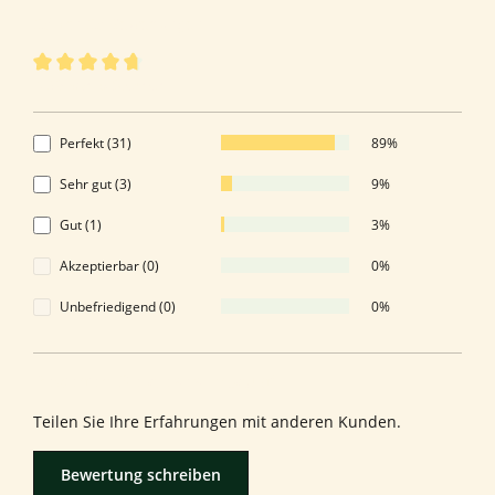
35 von 35 Bewertungen
Durchschnittliche Bewertung von 4.86 von 5 Sternen
4.86 von 5 Sternen
Perfekt (31)
89%
Sehr gut (3)
9%
Gut (1)
3%
Akzeptierbar (0)
0%
Unbefriedigend (0)
0%
Bewerten Sie dieses Produkt!
Teilen Sie Ihre Erfahrungen mit anderen Kunden.
Bewertung schreiben