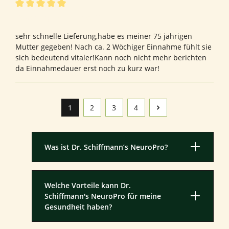
Bewertung mit 5 von 5 Sternen
Bewertung von Michael S.
sehr schnelle Lieferung,habe es meiner 75 jährigen
Mutter gegeben! Nach ca. 2 Wöchiger Einnahme fühlt sie
sich bedeutend vitaler!Kann noch nicht mehr berichten
da Einnahmedauer erst noch zu kurz war!
1
2
3
4
Seite
Seite
Seite
Seite
Was ist Dr. Schiffmann’s NeuroPro?
Welche Vorteile kann Dr.
Schiffmann's NeuroPro für meine
Gesundheit haben?