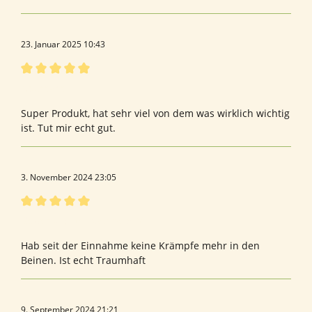
23. Januar 2025 10:43
Bewertung mit 5 von 5 Sternen
NeuroPro
Super Produkt, hat sehr viel von dem was wirklich wichtig
ist. Tut mir echt gut.
3. November 2024 23:05
Bewertung mit 5 von 5 Sternen
Bewertung von Gertraud M.
Hab seit der Einnahme keine Krämpfe mehr in den
Beinen. Ist echt Traumhaft
9. September 2024 21:21