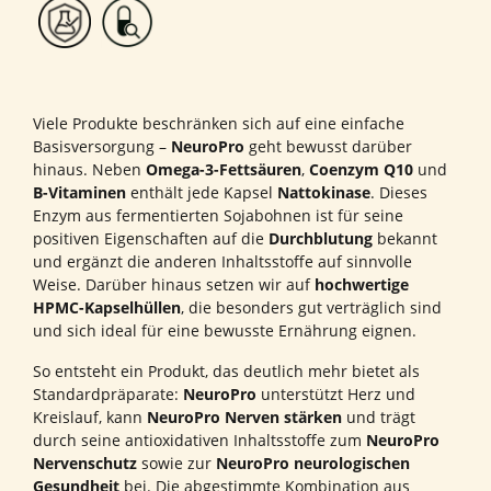
Viele Produkte beschränken sich auf eine einfache
Basisversorgung –
NeuroPro
geht bewusst darüber
hinaus. Neben
Omega-3-Fettsäuren
,
Coenzym Q10
und
B-Vitaminen
enthält jede Kapsel
Nattokinase
. Dieses
Enzym aus fermentierten Sojabohnen ist für seine
positiven Eigenschaften auf die
Durchblutung
bekannt
und ergänzt die anderen Inhaltsstoffe auf sinnvolle
Weise. Darüber hinaus setzen wir auf
hochwertige
HPMC-Kapselhüllen
, die besonders gut verträglich sind
und sich ideal für eine bewusste Ernährung eignen.
So entsteht ein Produkt, das deutlich mehr bietet als
Standardpräparate:
NeuroPro
unterstützt Herz und
Kreislauf, kann
NeuroPro Nerven stärken
und trägt
durch seine antioxidativen Inhaltsstoffe zum
NeuroPro
Nervenschutz
sowie zur
NeuroPro neurologischen
Gesundheit
bei. Die abgestimmte Kombination aus