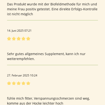
Das Produkt wurde mit der Biofeldmethode für mich und
meine Frau positiv getestet. Eine direkte Erfolgs-Kontrolle
ist nicht möglich
14. Juni 2025 07:21
Bewertung mit 5 von 5 Sternen
Bewertung von Sandro V.
Sehr gutes allgemeines Supplement, kann ich nur
weiterempfehlen.
27. Februar 2025 10:24
Bewertung mit 5 von 5 Sternen
Bewertung von Sabine R.
fühle mich fitter, Verspannungsschmerzen sind weg,
komme aus der Hocke leichter hoch