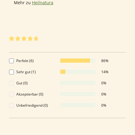
Mehr zu
Heilnatura
7 von 7 Bewertungen
Durchschnittliche Bewertung von 4.86 von 5 Sternen
4.86 von 5 Sternen
Perfekt (6)
86%
Sehr gut (1)
14%
Gut (0)
0%
Akzeptierbar (0)
0%
Unbefriedigend (0)
0%
Bewerten Sie dieses Produkt!