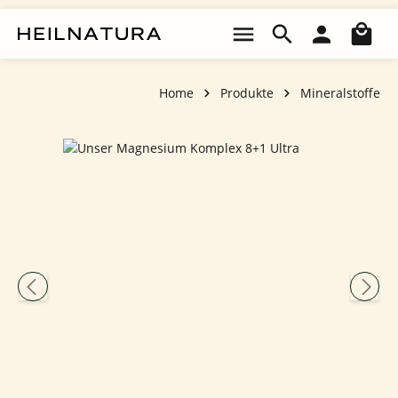
Zum Hauptinhalt springen
Wa
Home
Produkte
Mineralstoffe
Bildergalerie überspringen