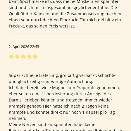
beim Sport merke ich, dass meine Muskeln entspannter
sind und ich mich insgesamt ausgeglichener fühle. Die
Qualität der Kapseln und die Zusammensetzung machen
einen sehr durchdachten Eindruck. Für mich definitiv ein
Produkt, das seinen Preis wert ist.
2. April 2026 22:45
Bewertung mit 5 von 5 Sternen
Bewertung von Andrea A.
Super schnelle Lieferung, großartig verpackt, schlichte
und gleichzeitig sehr wertige Aufmachung.
Ich habe bereits viele Magnesium Präparate genommen,
eher selten eine "Überdosierung durch Anzeige des
Darms" erleben können und trotzdem immer wieder
Krämpfe gehabt. Hier hatte ich nach 2 Tagen keine
Krämpfe und konnte direkt nur noch 1 Kapsel pro Tag
nehmen.
Meine Nerven sind entspannter, habe keine
Beinkrämpfe, kein Zucken, keine unruhigen Beine und ich