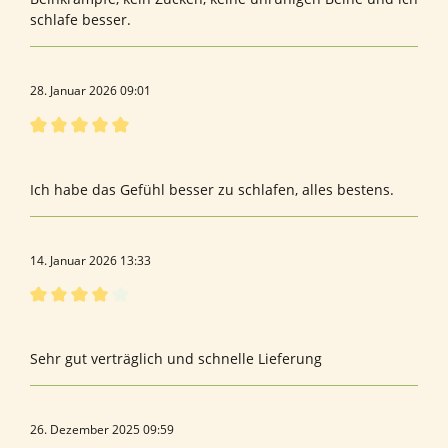
schlafe besser.
28. Januar 2026 09:01
Bewertung mit 5 von 5 Sternen
Bewertung von Stefanie S.
Ich habe das Gefühl besser zu schlafen, alles bestens.
14. Januar 2026 13:33
Bewertung mit 4 von 5 Sternen
Herr
Sehr gut verträglich und schnelle Lieferung
26. Dezember 2025 09:59