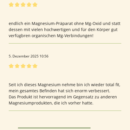
Bewertung mit 5 von 5 Sternen
Bewertung von Ursula G.
endlich ein Magnesium-Präparat ohne Mg-Oxid und statt
dessen mit vielen hochwertigen und für den Körper gut
verfügbren organischen Mg-Verbindungen!
5. Dezember 2025 10:56
Bewertung mit 5 von 5 Sternen
Bewertung von Doreen P.
Seit ich dieses Magnesium nehme bin ich wieder total fit,
mein gesamtes Befinden hat sich enorm verbessert.
Das Produkt ist hervorragend im Gegensatz zu anderen
Magnesiumprodukten, die ich vorher hatte.