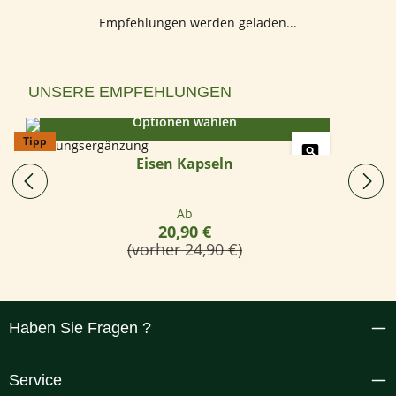
Empfehlungen werden geladen...
Produktgalerie überspringen
UNSERE EMPFEHLUNGEN
Optionen wählen
Tipp
Eisen Kapseln
Regulärer Preis:
Ab
20,90 €
(vorher 24,90 €)
Haben Sie Fragen ?
Service