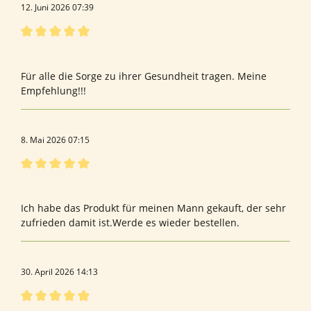
12. Juni 2026 07:39
Bewertung mit 5 von 5 Sternen
Top Produkt
Für alle die Sorge zu ihrer Gesundheit tragen. Meine
Empfehlung!!!
8. Mai 2026 07:15
Bewertung mit 5 von 5 Sternen
Bewertung von Birgit H.
Ich habe das Produkt für meinen Mann gekauft, der sehr
zufrieden damit ist.Werde es wieder bestellen.
30. April 2026 14:13