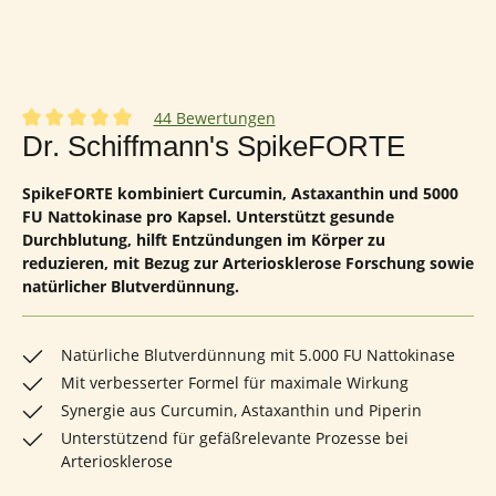
44 Bewertungen
Durchschnittliche Bewertung von 5 von 5 Sternen
Dr. Schiffmann's SpikeFORTE
SpikeFORTE kombiniert Curcumin, Astaxanthin und 5000
FU Nattokinase pro Kapsel. Unterstützt gesunde
Durchblutung, hilft Entzündungen im Körper zu
reduzieren, mit Bezug zur Arteriosklerose Forschung sowie
natürlicher Blutverdünnung.
Natürliche Blutverdünnung mit 5.000 FU Nattokinase
Mit verbesserter Formel für maximale Wirkung
Synergie aus Curcumin, Astaxanthin und Piperin
Unterstützend für gefäßrelevante Prozesse bei
Arteriosklerose