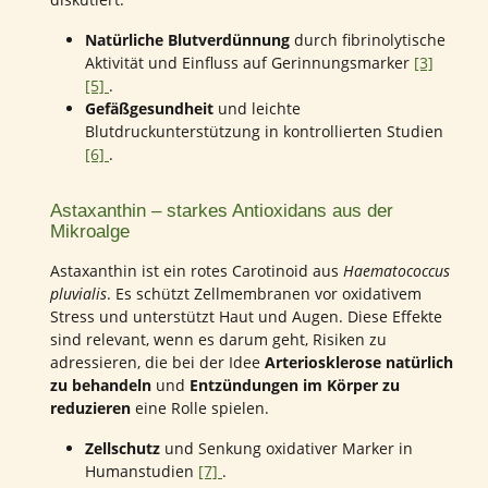
Natürliche Blutverdünnung
durch fibrinolytische
Aktivität und Einfluss auf Gerinnungsmarker
[3]
[5]
.
Gefäßgesundheit
und leichte
Blutdruckunterstützung in kontrollierten Studien
[6]
.
Astaxanthin – starkes Antioxidans aus der
Mikroalge
Astaxanthin ist ein rotes Carotinoid aus
Haematococcus
pluvialis
. Es schützt Zellmembranen vor oxidativem
Stress und unterstützt Haut und Augen. Diese Effekte
sind relevant, wenn es darum geht, Risiken zu
adressieren, die bei der Idee
Arteriosklerose natürlich
zu behandeln
und
Entzündungen im Körper zu
reduzieren
eine Rolle spielen.
Zellschutz
und Senkung oxidativer Marker in
Humanstudien
[7]
.