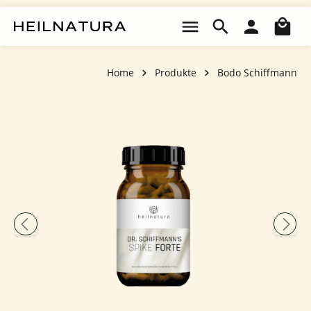
Zum Hauptinhalt springen
Wa
Home
Produkte
Bodo Schiffmann
Bildergalerie überspringen