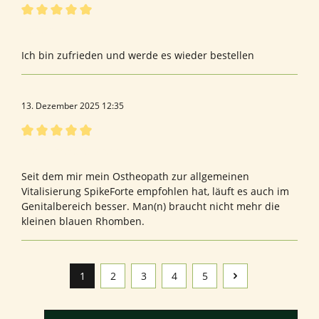
Bewertung mit 5 von 5 Sternen
Perfekt
Ich bin zufrieden und werde es wieder bestellen
13. Dezember 2025 12:35
Bewertung mit 5 von 5 Sternen
Der zufriedene Mann
Seit dem mir mein Ostheopath zur allgemeinen
Vitalisierung SpikeForte empfohlen hat, läuft es auch im
Genitalbereich besser. Man(n) braucht nicht mehr die
kleinen blauen Rhomben.
1
2
3
4
5
Seite
Seite
Seite
Seite
Seite