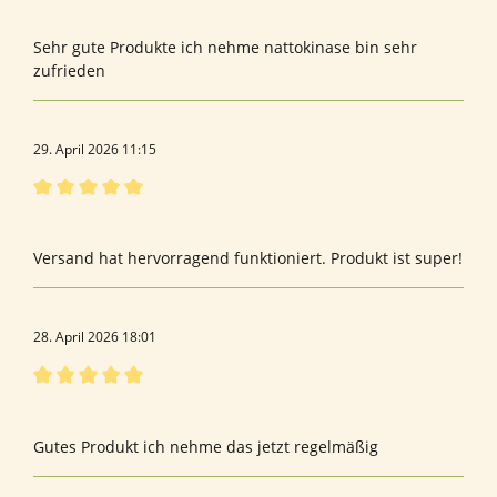
Bewertung mit 5 von 5 Sternen
NATOkinade
Sehr gute Produkte ich nehme nattokinase bin sehr
zufrieden
29. April 2026 11:15
Bewertung mit 5 von 5 Sternen
Spike
Versand hat hervorragend funktioniert. Produkt ist super!
28. April 2026 18:01
Bewertung mit 5 von 5 Sternen
Nattokinase
Gutes Produkt ich nehme das jetzt regelmäßig