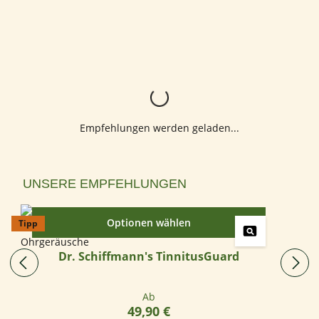
Lädt...
Empfehlungen werden geladen...
Produktgalerie überspringen
UNSERE EMPFEHLUNGEN
Optionen wählen
Tipp
Dr. Schiffmann's TinnitusGuard
Regulärer Preis:
Ab
49,90 €