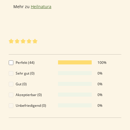
Mehr zu
Heilnatura
44 von 44 Bewertungen
Durchschnittliche Bewertung von 5 von 5 Sternen
5 von 5 Sternen
Perfekt (44)
100%
Sehr gut (0)
0%
Gut (0)
0%
Akzeptierbar (0)
0%
Unbefriedigend (0)
0%
Bewerten Sie dieses Produkt!