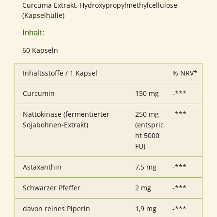
Curcuma Extrakt, Hydroxypropylmethylcellulose
(Kapselhülle)
Inhalt:
60 Kapseln
Inhaltsstoffe / 1 Kapsel
% NRV*
Curcumin
150 mg
-***
Nattokinase (fermentierter
250 mg
-***
Sojabohnen-Extrakt)
(entspric
ht 5000
FU)
Astaxanthin
7,5 mg
-***
Schwarzer Pfeffer
2 mg
-***
davon reines Piperin
1,9 mg
-***