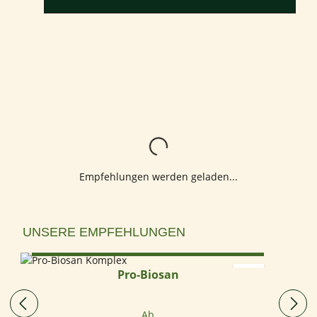
Lädt...
Empfehlungen werden geladen...
Produktgalerie überspringen
UNSERE EMPFEHLUNGEN
Optionen wählen
Pro-Biosan
Regulärer Preis:
Ab