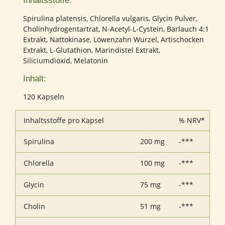
Inhaltsstoffe:
Spirulina platensis, Chlorella vulgaris, Glycin Pulver,
Cholinhydrogentartrat, N-Acetyl-L-Cystein, Bärlauch 4:1
Extrakt, Nattokinase, Löwenzahn Wurzel, Artischocken
Extrakt, L-Glutathion, Marindistel Extrakt,
Siliciumdioxid, Melatonin
Inhalt:
120 Kapseln
Inhaltsstoffe pro Kapsel
% NRV*
Spirulina
200 mg
-***
Chlorella
100 mg
-***
Glycin
75 mg
-***
Cholin
51 mg
-***