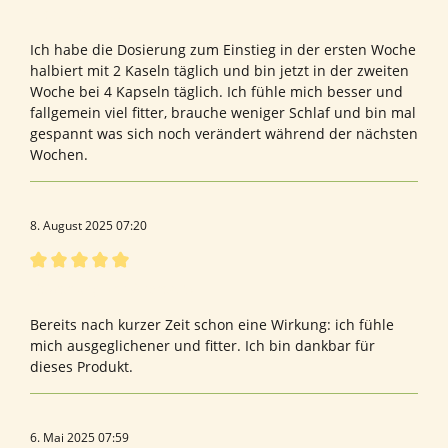
Bewertung mit 5 von 5 Sternen
Clean Balance
Ich habe die Dosierung zum Einstieg in der ersten Woche
halbiert mit 2 Kaseln täglich und bin jetzt in der zweiten
Woche bei 4 Kapseln täglich. Ich fühle mich besser und
fallgemein viel fitter, brauche weniger Schlaf und bin mal
gespannt was sich noch verändert während der nächsten
Wochen.
8. August 2025 07:20
Bewertung mit 5 von 5 Sternen
Bewertung von Andrea W.
Bereits nach kurzer Zeit schon eine Wirkung: ich fühle
mich ausgeglichener und fitter. Ich bin dankbar für
dieses Produkt.
6. Mai 2025 07:59