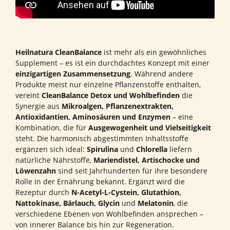
Heilnatura CleanBalance
ist mehr als ein gewöhnliches
Supplement – es ist ein durchdachtes Konzept mit einer
einzigartigen Zusammensetzung
. Während andere
Produkte meist nur einzelne Pflanzenstoffe enthalten,
vereint
CleanBalance Detox und Wohlbefinden
die
Synergie aus
Mikroalgen, Pflanzenextrakten,
Antioxidantien, Aminosäuren und Enzymen
– eine
Kombination, die für
Ausgewogenheit und Vielseitigkeit
steht. Die harmonisch abgestimmten Inhaltsstoffe
ergänzen sich ideal:
Spirulina
und
Chlorella
liefern
natürliche Nährstoffe,
Mariendistel, Artischocke und
Löwenzahn
sind seit Jahrhunderten für ihre besondere
Rolle in der Ernährung bekannt. Ergänzt wird die
Rezeptur durch
N-Acetyl-L-Cystein, Glutathion,
Nattokinase, Bärlauch, Glycin
und
Melatonin
, die
verschiedene Ebenen von Wohlbefinden ansprechen –
von innerer Balance bis hin zur Regeneration.