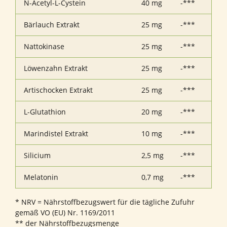
N-Acetyl-L-Cystein
40 mg
-***
Bärlauch Extrakt
25 mg
-***
Nattokinase
25 mg
-***
Löwenzahn Extrakt
25 mg
-***
Artischocken Extrakt
25 mg
-***
L-Glutathion
20 mg
-***
Marindistel Extrakt
10 mg
-***
Silicium
2,5 mg
-***
Melatonin
0,7 mg
-***
* NRV = Nährstoffbezugswert für die tägliche Zufuhr
gemäß VO (EU) Nr. 1169/2011
** der Nährstoffbezugsmenge