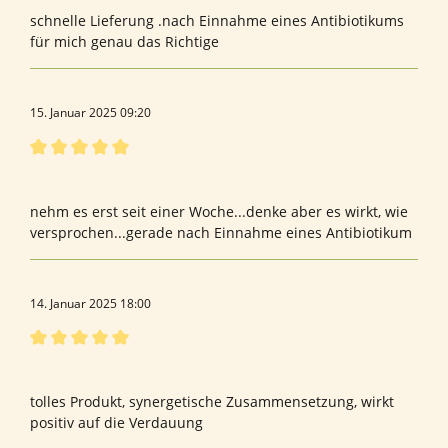
schnelle Lieferung .nach Einnahme eines Antibiotikums
für mich genau das Richtige
15. Januar 2025 09:20
Bewertung mit 5 von 5 Sternen
Bewertung von Ursula M.
nehm es erst seit einer Woche...denke aber es wirkt, wie
versprochen...gerade nach Einnahme eines Antibiotikum
14. Januar 2025 18:00
Bewertung mit 5 von 5 Sternen
Bewertung von Astrid H.
tolles Produkt, synergetische Zusammensetzung, wirkt
positiv auf die Verdauung