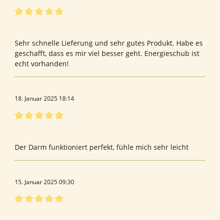
Bewertung mit 5 von 5 Sternen
Sehr gut
Sehr schnelle Lieferung und sehr gutes Produkt. Habe es
geschafft, dass es mir viel besser geht. Energieschub ist
echt vorhanden!
18. Januar 2025 18:14
Bewertung mit 5 von 5 Sternen
Frau
Der Darm funktioniert perfekt, fühle mich sehr leicht
15. Januar 2025 09:30
Bewertung mit 5 von 5 Sternen
das Produkt zur richtigen Zeit