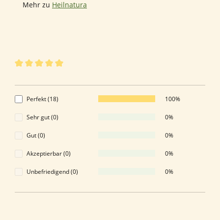
Mehr zu
Heilnatura
18 von 18 Bewertungen
Durchschnittliche Bewertung von 5 von 5 Sternen
5 von 5 Sternen
Perfekt (18)
100%
Sehr gut (0)
0%
Gut (0)
0%
Akzeptierbar (0)
0%
Unbefriedigend (0)
0%
Bewerten Sie dieses Produkt!