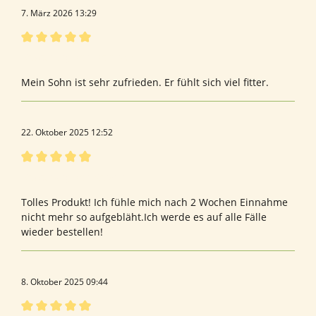
7. März 2026 13:29
Bewertung mit 5 von 5 Sternen
Bewertung von Domna K.
Mein Sohn ist sehr zufrieden. Er fühlt sich viel fitter.
22. Oktober 2025 12:52
Bewertung mit 5 von 5 Sternen
Bewertung von Kerstin F.
Tolles Produkt! Ich fühle mich nach 2 Wochen Einnahme
nicht mehr so aufgebläht.Ich werde es auf alle Fälle
wieder bestellen!
8. Oktober 2025 09:44