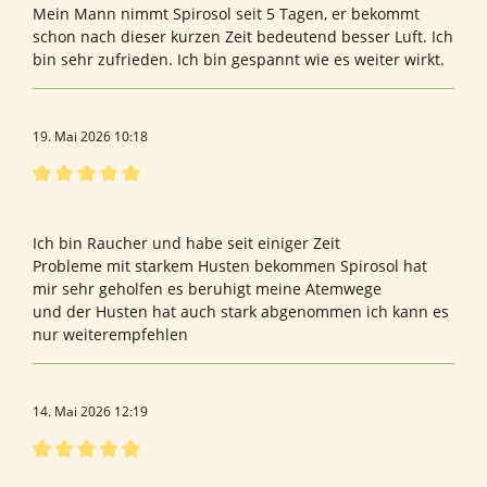
Mein Mann nimmt Spirosol seit 5 Tagen, er bekommt
schon nach dieser kurzen Zeit bedeutend besser Luft. Ich
bin sehr zufrieden. Ich bin gespannt wie es weiter wirkt.
19. Mai 2026 10:18
Bewertung mit 5 von 5 Sternen
Hervorragendes Produkt
Ich bin Raucher und habe seit einiger Zeit
Probleme mit starkem Husten bekommen Spirosol hat
mir sehr geholfen es beruhigt meine Atemwege
und der Husten hat auch stark abgenommen ich kann es
nur weiterempfehlen
14. Mai 2026 12:19
Bewertung mit 5 von 5 Sternen
Bewertung von Heinrich G.