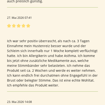
auch preislich günstig.
27. Mai 2026 07:41
Bewertung mit 5 von 5 Sternen
Bewertung von Denise L.
Ich war sehr positiv überrascht, als nach ca. 3 Tagen
Einnahme mein Hustenreiz besser wurde und der
Schleim sich innerhalb nur 1 Woche komplett verflüchtigt
hatte. Ich bin Allergikerin und habe Asthma. Ich komme
bis jetzt ohne zusätzliche Medikamente aus, welche
meine Stimmbänder sehr belasteten. Ich nehme das
Produkt seit ca. 2 Wochen und werde es weiter nehmen.
Ich kann endlich frei durchatmen ohne Engegefühl in der
Brust oder belegter Stimme. Das ist eine echte Wohltat.
Ich empfehle das Produkt weiter.
23. Mai 2026 14:08