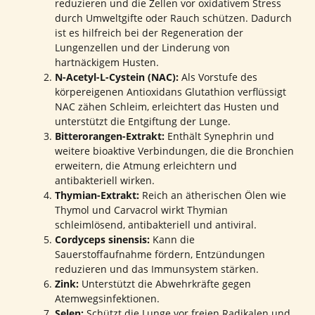
reduzieren und die Zellen vor oxidativem Stress
durch Umweltgifte oder Rauch schützen. Dadurch
ist es hilfreich bei der Regeneration der
Lungenzellen und der Linderung von
hartnäckigem Husten.
N-Acetyl-L-Cystein (NAC):
Als Vorstufe des
körpereigenen Antioxidans Glutathion verflüssigt
NAC zähen Schleim, erleichtert das Husten und
unterstützt die Entgiftung der Lunge.
Bitterorangen-Extrakt:
Enthält Synephrin und
weitere bioaktive Verbindungen, die die Bronchien
erweitern, die Atmung erleichtern und
antibakteriell wirken.
Thymian-Extrakt:
Reich an ätherischen Ölen wie
Thymol und Carvacrol wirkt Thymian
schleimlösend, antibakteriell und antiviral.
Cordyceps sinensis:
Kann die
Sauerstoffaufnahme fördern, Entzündungen
reduzieren und das Immunsystem stärken.
Zink:
Unterstützt die Abwehrkräfte gegen
Atemwegsinfektionen.
Selen:
Schützt die Lunge vor freien Radikalen und