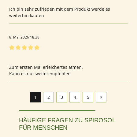
Ich bin sehr zufrieden mit dem Produkt werde es
weiterhin kaufen
8. Mai 2026 18:38
Bewertung mit 5 von 5 Sternen
FFrau
Zum ersten Mal erleichertes atmen.
Kann es nur weiterempfehlen
1
2
3
4
5
Seite
Seite
Seite
Seite
Seite
HÄUFIGE FRAGEN ZU SPIROSOL
FÜR MENSCHEN