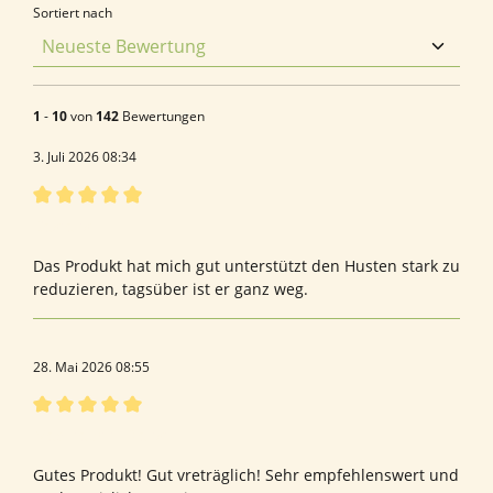
Sortiert nach
1
-
10
von
142
Bewertungen
3. Juli 2026 08:34
Bewertung mit 5 von 5 Sternen
Bestens
Das Produkt hat mich gut unterstützt den Husten stark zu
reduzieren, tagsüber ist er ganz weg.
28. Mai 2026 08:55
Bewertung mit 5 von 5 Sternen
Med- techn. Dienst
Gutes Produkt! Gut vreträglich! Sehr empfehlenswert und