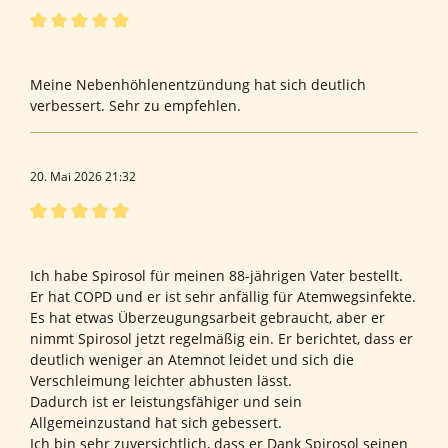
Bewertung mit 5 von 5 Sternen
Bewertung von Marion G.
Meine Nebenhöhlenentzündung hat sich deutlich
verbessert. Sehr zu empfehlen.
20. Mai 2026 21:32
Bewertung mit 5 von 5 Sternen
Bewertung von Margret M.
Ich habe Spirosol für meinen 88-jährigen Vater bestellt.
Er hat COPD und er ist sehr anfällig für Atemwegsinfekte.
Es hat etwas Überzeugungsarbeit gebraucht, aber er
nimmt Spirosol jetzt regelmäßig ein. Er berichtet, dass er
deutlich weniger an Atemnot leidet und sich die
Verschleimung leichter abhusten lässt.
Dadurch ist er leistungsfähiger und sein
Allgemeinzustand hat sich gebessert.
Ich bin sehr zuversichtlich, dass er Dank Spirosol seinen