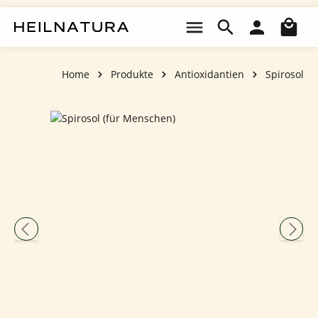
Zum Hauptinhalt springen
Wa
Home
Produkte
Antioxidantien
Spirosol
Bildergalerie überspringen