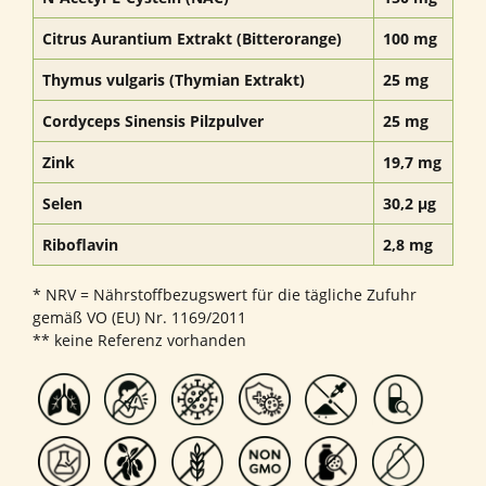
Citrus Aurantium Extrakt (Bitterorange)
100 mg
Thymus vulgaris (Thymian Extrakt)
25 mg
Cordyceps Sinensis Pilzpulver
25 mg
Zink
19,7 mg
Selen
30,2 µg
Riboflavin
2,8 mg
* NRV = Nährstoffbezugswert für die tägliche Zufuhr
gemäß VO (EU) Nr. 1169/2011
** keine Referenz vorhanden