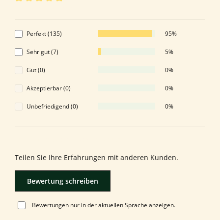
Durchschnittliche Bewertung von 4.95 von 5 Sternen
4.95 von 5 Sternen
Perfekt (135)
95%
Sehr gut (7)
5%
Gut (0)
0%
Akzeptierbar (0)
0%
Unbefriedigend (0)
0%
Bewerten Sie dieses Produkt!
Teilen Sie Ihre Erfahrungen mit anderen Kunden.
Bewertung schreiben
Bewertungen nur in der aktuellen Sprache anzeigen.