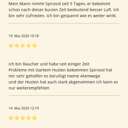
Mein Mann nimmt Spirosol seit 5 Tagen, er bekommt
schon nach dieser kurzen Zeit bedeutend besser Luft. Ich
bin sehr zufrieden. Ich bin gespannt wie es weiter wirkt.
19. Mai 2026 10:18
Bewertung mit 5 von 5 Sternen
Hervorragendes Produkt
Ich bin Raucher und habe seit einiger Zeit
Probleme mit starkem Husten bekommen Spirosol hat
mir sehr geholfen es beruhigt meine Atemwege
und der Husten hat auch stark abgenommen ich kann es
nur weiterempfehlen
14. Mai 2026 12:19
Bewertung mit 5 von 5 Sternen
Bewertung von Heinrich G.