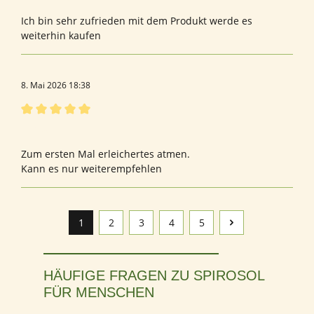
Ich bin sehr zufrieden mit dem Produkt werde es
weiterhin kaufen
8. Mai 2026 18:38
Bewertung mit 5 von 5 Sternen
FFrau
Zum ersten Mal erleichertes atmen.
Kann es nur weiterempfehlen
1
2
3
4
5
Seite
Seite
Seite
Seite
Seite
HÄUFIGE FRAGEN ZU SPIROSOL
FÜR MENSCHEN