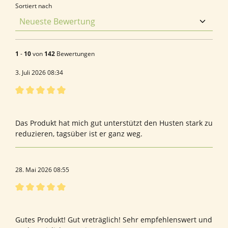
Sortiert nach
1
-
10
von
142
Bewertungen
3. Juli 2026 08:34
Bewertung mit 5 von 5 Sternen
Bestens
Das Produkt hat mich gut unterstützt den Husten stark zu
reduzieren, tagsüber ist er ganz weg.
28. Mai 2026 08:55
Bewertung mit 5 von 5 Sternen
Med- techn. Dienst
Gutes Produkt! Gut vreträglich! Sehr empfehlenswert und