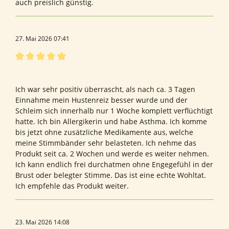
auch preislich günstig.
27. Mai 2026 07:41
Bewertung mit 5 von 5 Sternen
Bewertung von Denise L.
Ich war sehr positiv überrascht, als nach ca. 3 Tagen
Einnahme mein Hustenreiz besser wurde und der
Schleim sich innerhalb nur 1 Woche komplett verflüchtigt
hatte. Ich bin Allergikerin und habe Asthma. Ich komme
bis jetzt ohne zusätzliche Medikamente aus, welche
meine Stimmbänder sehr belasteten. Ich nehme das
Produkt seit ca. 2 Wochen und werde es weiter nehmen.
Ich kann endlich frei durchatmen ohne Engegefühl in der
Brust oder belegter Stimme. Das ist eine echte Wohltat.
Ich empfehle das Produkt weiter.
23. Mai 2026 14:08