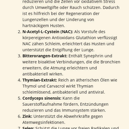
reduzieren und die Zellen vor oxidativem Stress
durch Umweltgifte oder Rauch schützen. Dadurch
ist es hilfreich bei der Regeneration der
Lungenzellen und der Linderung von
hartnäckigem Husten.
N-Acetyl-L-Cystein (NAC):
Als Vorstufe des
körpereigenen Antioxidans Glutathion verflüssigt
NAC zähen Schleim, erleichtert das Husten und
unterstützt die Entgiftung der Lunge.
Bitterorangen-Extrakt:
Enthält Synephrin und
weitere bioaktive Verbindungen, die die Bronchien
erweitern, die Atmung erleichtern und
antibakteriell wirken.
Thymian-Extrakt:
Reich an ätherischen Ölen wie
Thymol und Carvacrol wirkt Thymian
schleimlösend, antibakteriell und antiviral.
Cordyceps sinensis:
Kann die
Sauerstoffaufnahme fördern, Entzündungen
reduzieren und das Immunsystem stärken.
Zink:
Unterstützt die Abwehrkräfte gegen
Atemwegsinfektionen.
Selen:
Schützt die Lunge vor freien Radikalen und