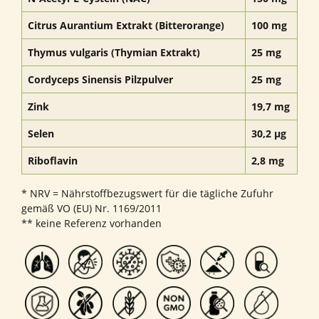
Citrus Aurantium Extrakt (Bitterorange)
100 mg
Thymus vulgaris (Thymian Extrakt)
25 mg
Cordyceps Sinensis Pilzpulver
25 mg
Zink
19,7 mg
Selen
30,2 µg
Riboflavin
2,8 mg
* NRV = Nährstoffbezugswert für die tägliche Zufuhr
gemäß VO (EU) Nr. 1169/2011
** keine Referenz vorhanden