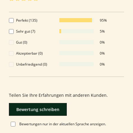
Durchschnittliche Bewertung von 4.95 von 5 Sternen
4.95 von 5 Sternen
Perfekt (135)
95%
Sehr gut (7)
5%
Gut (0)
0%
Akzeptierbar (0)
0%
Unbefriedigend (0)
0%
Bewerten Sie dieses Produkt!
Teilen Sie Ihre Erfahrungen mit anderen Kunden.
Bewertung schreiben
Bewertungen nur in der aktuellen Sprache anzeigen.