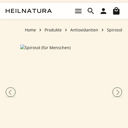
Zum Hauptinhalt springen
Wa
Home
Produkte
Antioxidantien
Spirosol
Bildergalerie überspringen