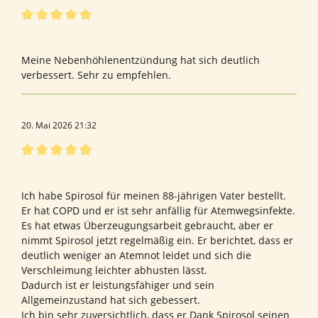
Bewertung mit 5 von 5 Sternen
Bewertung von Marion G.
Meine Nebenhöhlenentzündung hat sich deutlich
verbessert. Sehr zu empfehlen.
20. Mai 2026 21:32
Bewertung mit 5 von 5 Sternen
Bewertung von Margret M.
Ich habe Spirosol für meinen 88-jährigen Vater bestellt.
Er hat COPD und er ist sehr anfällig für Atemwegsinfekte.
Es hat etwas Überzeugungsarbeit gebraucht, aber er
nimmt Spirosol jetzt regelmäßig ein. Er berichtet, dass er
deutlich weniger an Atemnot leidet und sich die
Verschleimung leichter abhusten lässt.
Dadurch ist er leistungsfähiger und sein
Allgemeinzustand hat sich gebessert.
Ich bin sehr zuversichtlich, dass er Dank Spirosol seinen