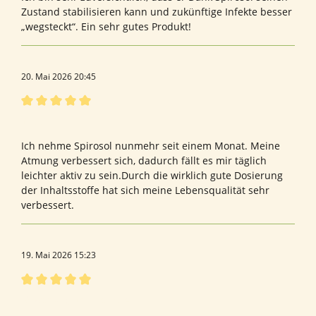
Zustand stabilisieren kann und zukünftige Infekte besser
„wegsteckt“. Ein sehr gutes Produkt!
20. Mai 2026 20:45
Bewertung mit 5 von 5 Sternen
Yyyyy
Ich nehme Spirosol nunmehr seit einem Monat. Meine
Atmung verbessert sich, dadurch fällt es mir täglich
leichter aktiv zu sein.Durch die wirklich gute Dosierung
der Inhaltsstoffe hat sich meine Lebensqualität sehr
verbessert.
19. Mai 2026 15:23
Bewertung mit 5 von 5 Sternen
Bewertung von Heike K.