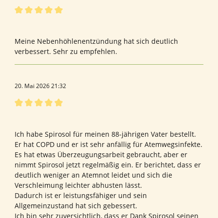
Bewertung mit 5 von 5 Sternen
Bewertung von Marion G.
Meine Nebenhöhlenentzündung hat sich deutlich
verbessert. Sehr zu empfehlen.
20. Mai 2026 21:32
Bewertung mit 5 von 5 Sternen
Bewertung von Margret M.
Ich habe Spirosol für meinen 88-jährigen Vater bestellt.
Er hat COPD und er ist sehr anfällig für Atemwegsinfekte.
Es hat etwas Überzeugungsarbeit gebraucht, aber er
nimmt Spirosol jetzt regelmäßig ein. Er berichtet, dass er
deutlich weniger an Atemnot leidet und sich die
Verschleimung leichter abhusten lässt.
Dadurch ist er leistungsfähiger und sein
Allgemeinzustand hat sich gebessert.
Ich bin sehr zuversichtlich, dass er Dank Spirosol seinen