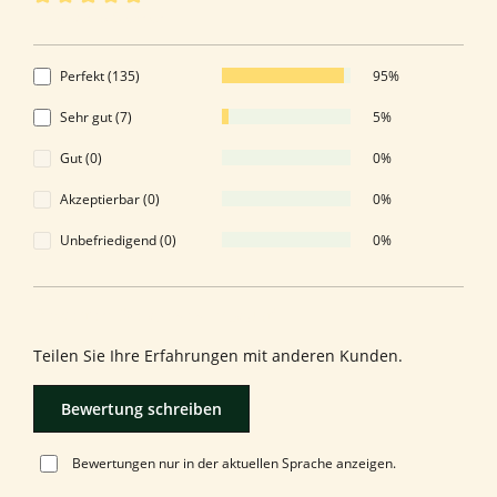
Durchschnittliche Bewertung von 4.95 von 5 Sternen
4.95 von 5 Sternen
Perfekt (135)
95%
Sehr gut (7)
5%
Gut (0)
0%
Akzeptierbar (0)
0%
Unbefriedigend (0)
0%
Bewerten Sie dieses Produkt!
Teilen Sie Ihre Erfahrungen mit anderen Kunden.
Bewertung schreiben
Bewertungen nur in der aktuellen Sprache anzeigen.