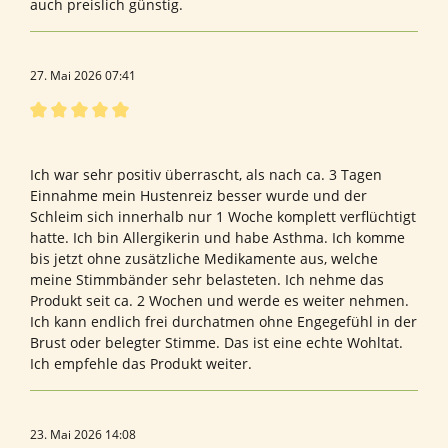
auch preislich günstig.
27. Mai 2026 07:41
Bewertung mit 5 von 5 Sternen
Bewertung von Denise L.
Ich war sehr positiv überrascht, als nach ca. 3 Tagen
Einnahme mein Hustenreiz besser wurde und der
Schleim sich innerhalb nur 1 Woche komplett verflüchtigt
hatte. Ich bin Allergikerin und habe Asthma. Ich komme
bis jetzt ohne zusätzliche Medikamente aus, welche
meine Stimmbänder sehr belasteten. Ich nehme das
Produkt seit ca. 2 Wochen und werde es weiter nehmen.
Ich kann endlich frei durchatmen ohne Engegefühl in der
Brust oder belegter Stimme. Das ist eine echte Wohltat.
Ich empfehle das Produkt weiter.
23. Mai 2026 14:08