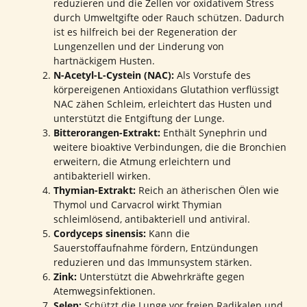
reduzieren und die Zellen vor oxidativem Stress
durch Umweltgifte oder Rauch schützen. Dadurch
ist es hilfreich bei der Regeneration der
Lungenzellen und der Linderung von
hartnäckigem Husten.
N-Acetyl-L-Cystein (NAC):
Als Vorstufe des
körpereigenen Antioxidans Glutathion verflüssigt
NAC zähen Schleim, erleichtert das Husten und
unterstützt die Entgiftung der Lunge.
Bitterorangen-Extrakt:
Enthält Synephrin und
weitere bioaktive Verbindungen, die die Bronchien
erweitern, die Atmung erleichtern und
antibakteriell wirken.
Thymian-Extrakt:
Reich an ätherischen Ölen wie
Thymol und Carvacrol wirkt Thymian
schleimlösend, antibakteriell und antiviral.
Cordyceps sinensis:
Kann die
Sauerstoffaufnahme fördern, Entzündungen
reduzieren und das Immunsystem stärken.
Zink:
Unterstützt die Abwehrkräfte gegen
Atemwegsinfektionen.
Selen:
Schützt die Lunge vor freien Radikalen und