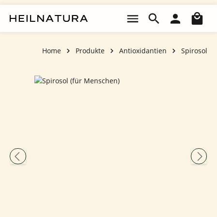
Zum Hauptinhalt springen
Wa
Home
Produkte
Antioxidantien
Spirosol
Bildergalerie überspringen