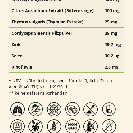
Citrus Aurantium Extrakt (Bitterorange)
100 mg
Thymus vulgaris (Thymian Extrakt)
25 mg
Cordyceps Sinensis Pilzpulver
25 mg
Zink
19,7 mg
Selen
30,2 µg
Riboflavin
2,8 mg
* NRV = Nährstoffbezugswert für die tägliche Zufuhr
gemäß VO (EU) Nr. 1169/2011
** keine Referenz vorhanden