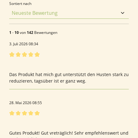
Sortiert nach
1
-
10
von
142
Bewertungen
3. Juli 2026 08:34
Bewertung mit 5 von 5 Sternen
Bestens
Das Produkt hat mich gut unterstützt den Husten stark zu
reduzieren, tagsüber ist er ganz weg.
28. Mai 2026 08:55
Bewertung mit 5 von 5 Sternen
Med- techn. Dienst
Gutes Produkt! Gut vreträglich! Sehr empfehlenswert und