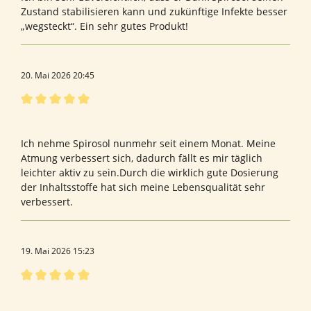
Zustand stabilisieren kann und zukünftige Infekte besser
„wegsteckt“. Ein sehr gutes Produkt!
20. Mai 2026 20:45
Bewertung mit 5 von 5 Sternen
Yyyyy
Ich nehme Spirosol nunmehr seit einem Monat. Meine
Atmung verbessert sich, dadurch fällt es mir täglich
leichter aktiv zu sein.Durch die wirklich gute Dosierung
der Inhaltsstoffe hat sich meine Lebensqualität sehr
verbessert.
19. Mai 2026 15:23
Bewertung mit 5 von 5 Sternen
Bewertung von Heike K.