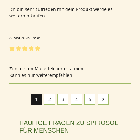
Ich bin sehr zufrieden mit dem Produkt werde es
weiterhin kaufen
8. Mai 2026 18:38
Bewertung mit 5 von 5 Sternen
FFrau
Zum ersten Mal erleichertes atmen.
Kann es nur weiterempfehlen
1
2
3
4
5
Seite
Seite
Seite
Seite
Seite
HÄUFIGE FRAGEN ZU SPIROSOL
FÜR MENSCHEN