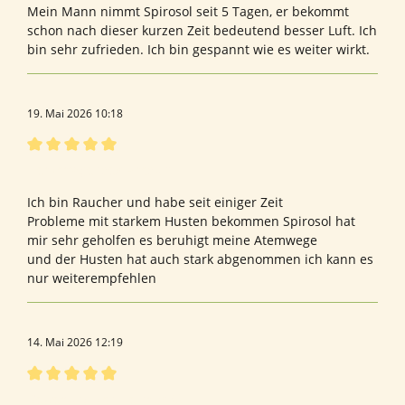
Mein Mann nimmt Spirosol seit 5 Tagen, er bekommt
schon nach dieser kurzen Zeit bedeutend besser Luft. Ich
bin sehr zufrieden. Ich bin gespannt wie es weiter wirkt.
19. Mai 2026 10:18
Bewertung mit 5 von 5 Sternen
Hervorragendes Produkt
Ich bin Raucher und habe seit einiger Zeit
Probleme mit starkem Husten bekommen Spirosol hat
mir sehr geholfen es beruhigt meine Atemwege
und der Husten hat auch stark abgenommen ich kann es
nur weiterempfehlen
14. Mai 2026 12:19
Bewertung mit 5 von 5 Sternen
Bewertung von Heinrich G.