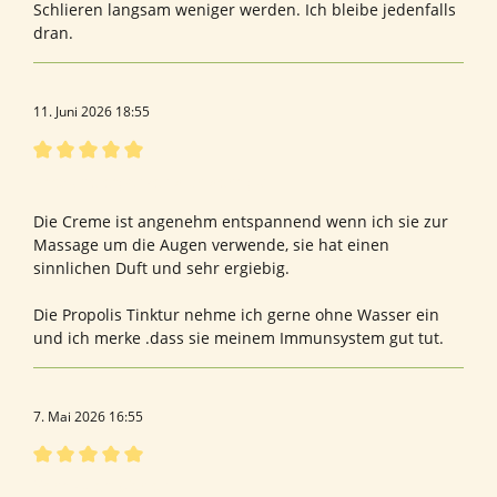
Schlieren langsam weniger werden. Ich bleibe jedenfalls
dran.
11. Juni 2026 18:55
Bewertung mit 5 von 5 Sternen
Produkte ergänzen sich sehr gut
Die Creme ist angenehm entspannend wenn ich sie zur
Massage um die Augen verwende, sie hat einen
sinnlichen Duft und sehr ergiebig.
Die Propolis Tinktur nehme ich gerne ohne Wasser ein
und ich merke .dass sie meinem Immunsystem gut tut.
7. Mai 2026 16:55
Bewertung mit 5 von 5 Sternen
Sehr zu empfehlen