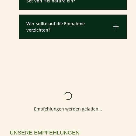
Set von Heilnatura ein?
Wer sollte auf die Einnahme
verzichten?
Lädt...
Empfehlungen werden geladen...
Produktgalerie überspringen
UNSERE EMPFEHLUNGEN