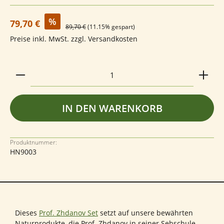
Verkaufspreis:
%
79,70 €
89,70 €
(11.15% gespart)
Preise inkl. MwSt. zzgl. Versandkosten
Produkt Anzahl: Gib den gewünschten Wert ein ode
IN DEN WARENKORB
Produktnummer:
HN9003
Dieses
Prof. Zhdanov Set
setzt auf unsere bewährten
Naturprodukte, die Prof. Zhdanov in seiner Sehschule