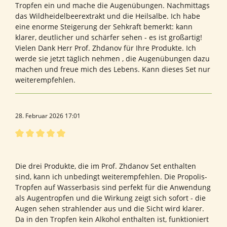
Tropfen ein und mache die Augenübungen. Nachmittags
das Wildheidelbeerextrakt und die Heilsalbe. Ich habe
eine enorme Steigerung der Sehkraft bemerkt: kann
klarer, deutlicher und schärfer sehen - es ist großartig!
Vielen Dank Herr Prof. Zhdanov für Ihre Produkte. Ich
werde sie jetzt täglich nehmen , die Augenübungen dazu
machen und freue mich des Lebens. Kann dieses Set nur
weiterempfehlen.
28. Februar 2026 17:01
Bewertung mit 5 von 5 Sternen
Ein wunderbares Set
Die drei Produkte, die im Prof. Zhdanov Set enthalten
sind, kann ich unbedingt weiterempfehlen. Die Propolis-
Tropfen auf Wasserbasis sind perfekt für die Anwendung
als Augentropfen und die Wirkung zeigt sich sofort - die
Augen sehen strahlender aus und die Sicht wird klarer.
Da in den Tropfen kein Alkohol enthalten ist, funktioniert