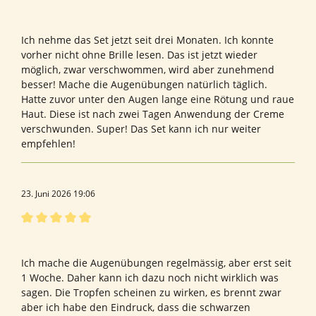
Bewertung mit 5 von 5 Sternen
Bewertung von Anette A.
Ich nehme das Set jetzt seit drei Monaten. Ich konnte
vorher nicht ohne Brille lesen. Das ist jetzt wieder
möglich, zwar verschwommen, wird aber zunehmend
besser! Mache die Augenübungen natürlich täglich.
Hatte zuvor unter den Augen lange eine Rötung und raue
Haut. Diese ist nach zwei Tagen Anwendung der Creme
verschwunden. Super! Das Set kann ich nur weiter
empfehlen!
23. Juni 2026 19:06
Bewertung mit 5 von 5 Sternen
Bewertung von Petra F.
Ich mache die Augenübungen regelmässig, aber erst seit
1 Woche. Daher kann ich dazu noch nicht wirklich was
sagen. Die Tropfen scheinen zu wirken, es brennt zwar
aber ich habe den Eindruck, dass die schwarzen