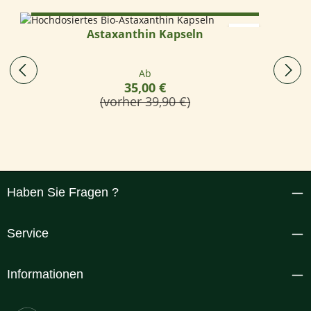
Optionen wählen
Astaxanthin Kapseln
Regulärer Preis:
Ab
35,00 €
(vorher 39,90 €)
Haben Sie Fragen ?
Service
Informationen