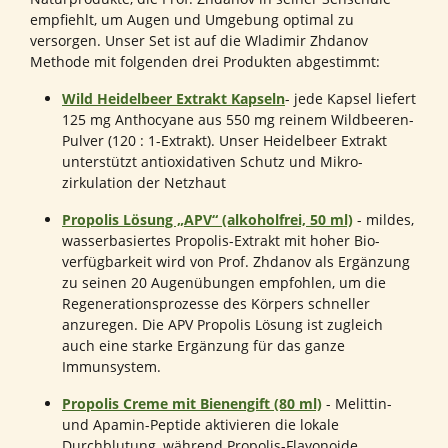
empfiehlt, um Augen und Umgebung optimal zu
versorgen. Unser Set ist auf die Wladimir Zhdanov
Methode mit folgenden drei Produkten abgestimmt:
Wild Heidelbeer Extrakt Kapseln
- jede Kapsel liefert
125 mg Anthocyane aus 550 mg reinem Wildbeeren-
Pulver (120 : 1-Extrakt). Unser Heidelbeer Extrakt
unterstützt antioxidativen Schutz und Mikro­
zirkulation der Netzhaut
Propolis Lösung „APV“ (alkoholfrei, 50 ml)
- mildes,
wasserbasiertes Propolis-Extrakt mit hoher Bio­
verfügbarkeit wird von Prof. Zhdanov als Ergänzung
zu seinen 20 Augenübungen empfohlen, um die
Regenerationsprozesse des Körpers schneller
anzuregen. Die APV Propolis Lösung ist zugleich
auch eine starke Ergänzung für das ganze
Immunsystem.
Propolis Creme mit Bienengift (80 ml)
- Melittin-
und Apamin-Peptide aktivieren die lokale
Durchblutung, während Propolis-Flavonoide