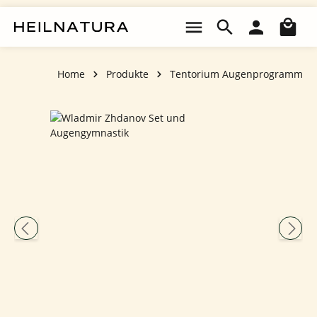
Zum Hauptinhalt springen
Wa
Home
Produkte
Tentorium Augenprogramm
Bildergalerie überspringen