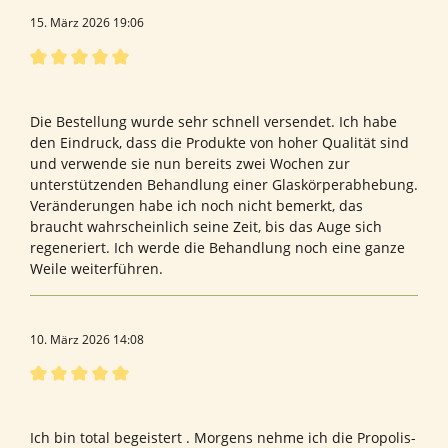
15. März 2026 19:06
Bewertung mit 5 von 5 Sternen
gute Qualität
Die Bestellung wurde sehr schnell versendet. Ich habe
den Eindruck, dass die Produkte von hoher Qualität sind
und verwende sie nun bereits zwei Wochen zur
unterstützenden Behandlung einer Glaskörperabhebung.
Veränderungen habe ich noch nicht bemerkt, das
braucht wahrscheinlich seine Zeit, bis das Auge sich
regeneriert. Ich werde die Behandlung noch eine ganze
Weile weiterführen.
10. März 2026 14:08
Bewertung mit 5 von 5 Sternen
Architekt
Ich bin total begeistert . Morgens nehme ich die Propolis-