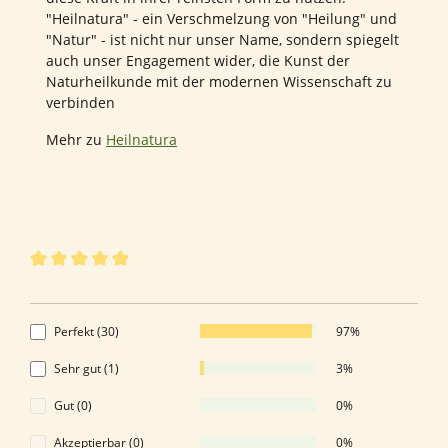
"Heilnatura" - ein Verschmelzung von "Heilung" und
"Natur" - ist nicht nur unser Name, sondern spiegelt
auch unser Engagement wider, die Kunst der
Naturheilkunde mit der modernen Wissenschaft zu
verbinden
Mehr zu
Heilnatura
31 von 31 Bewertungen
Durchschnittliche Bewertung von 4.97 von 5 Sternen
4.97 von 5 Sternen
Perfekt (30)
97%
Sehr gut (1)
3%
Gut (0)
0%
Akzeptierbar (0)
0%